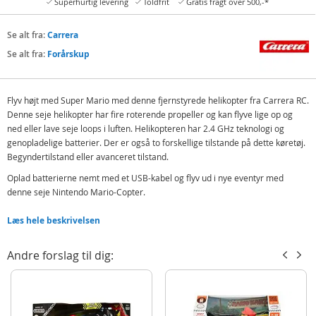
Superhurtig levering
Toldfrit
Gratis fragt over 500,-*
Se alt fra:
Carrera
Se alt fra:
Forårskup
Flyv højt med Super Mario med denne fjernstyrede helikopter fra Carrera RC.
Denne seje helikopter har fire roterende propeller og kan flyve lige op og
ned eller lave seje loops i luften. Helikopteren har 2.4 GHz teknologi og
genopladelige batterier. Der er også to forskellige tilstande på dette køretøj.
Begyndertilstand eller avanceret tilstand.
Oplad batterierne nemt med et USB-kabel og flyv ud i nye eventyr med
denne seje Nintendo Mario-Copter.
Carrera RC Mario Kart Mini Mario-Copter
Læs hele beskrivelsen
2.4 GHz teknologi
Flyvetid: 5 min
Andre forslag til dig:
Ladetid: 30 min
Genopladeligt batteri: LI-PO 3,7V
2 tilstande: begynder/avanceret