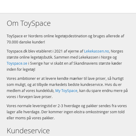
Om ToySpace
ToySpace er Nordens online legetøjsdestination og bruges allerede af
70.000 danske kunder!
Toyspace.dk blev etableret i 2021 af ejerne af
Lekekassen.no
, Norges
største online legetøjsbutik. Sammen med Lekekassen i Norge og
Toyspace.se
i Sverige har vi skabt en af Skandinaviens største kæder
inden for legetøj!
Vores ambitioner er at levere kendte mærker til lave priser, så hurtigt
som muligt, og at tilbyde markedets bedste kundeservice. Hvis du er
medlem af vores kundeklub,
My ToySpace
, kan du spare endnu mere på
vores i forvejen lave priser.
Vores normale leveringstid er 2-3 hverdage og pakker sendes fra vores
lager alle hverdage. Der kommer ingen ekstra omkostninger som told
eller moms på vores pakker.
Kundeservice