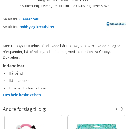
Superhurtig levering
Toldfrit
Gratis fragt over 500,-*
Se alt fra:
Clementoni
Se alt fra:
Hobby og kreativitet
Med Gabbys Dukkehus håndlavede hårtilbehør, kan børn lave deres egne
hårspænder, hårbånd og andet tilbehør, med inspiration fra Gabbys
Dukkehus.
Indeholder:
Hårbånd
Hårspænder
Tilbehør til dekorationer
Læs hele beskrivelsen
Detaljer:
Alder: fra 6 år
Andre forslag til dig:
Produktdetaljer
Model
18800
EAN
8005125188000