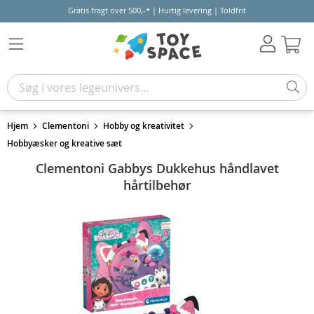
Gratis fragt over 500,-* | Hurtig levering | Toldfrit
Kur
Hjem
Clementoni
Hobby og kreativitet
Hobbyæsker og kreative sæt
Clementoni Gabbys Dukkehus håndlavet
hårtilbehør