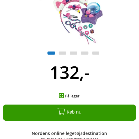
132,-
På lager
Køb nu
Nordens online legetøjsdestination
Brugt af over 70.000 danske kunder