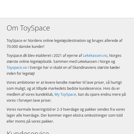
Om ToySpace
ToySpace er Nordens online legetøjsdestination og bruges allerede af
70.000 danske kunder!
Toyspace.dk blev etableret i 2021 af ejerne af
Lekekassen.no
, Norges
største online legetøjsbutik. Sammen med Lekekassen i Norge og
Toyspace.se
i Sverige har vi skabt en af Skandinaviens største kæder
inden for legetøj!
Vores ambitioner er at levere kendte mærker til lave priser, så hurtigt
som muligt, og at tilbyde markedets bedste kundeservice. Hvis du er
medlem af vores kundeklub,
My ToySpace
, kan du spare endnu mere på
vores i forvejen lave priser.
Vores normale leveringstid er 2-3 hverdage og pakker sendes fra vores
lager alle hverdage. Der kommer ingen ekstra omkostninger som told
eller moms på vores pakker.
Kundeservice