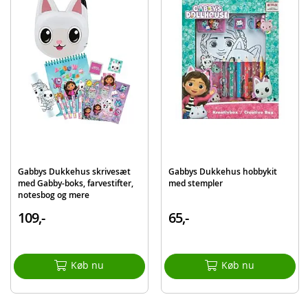
Mærke
Clementoni
Gabbys Dukkehus skrivesæt
Gabbys Dukkehus hobbykit
med Gabby-boks, farvestifter,
med stempler
notesbog og mere
109,-
65,-
Køb nu
Køb nu