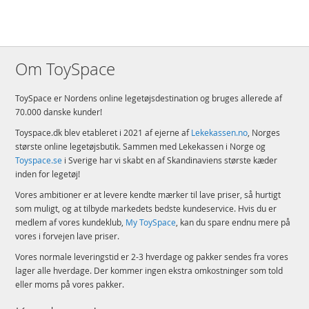
Om ToySpace
ToySpace er Nordens online legetøjsdestination og bruges allerede af
70.000 danske kunder!
Toyspace.dk blev etableret i 2021 af ejerne af
Lekekassen.no
, Norges
største online legetøjsbutik. Sammen med Lekekassen i Norge og
Toyspace.se
i Sverige har vi skabt en af Skandinaviens største kæder
inden for legetøj!
Vores ambitioner er at levere kendte mærker til lave priser, så hurtigt
som muligt, og at tilbyde markedets bedste kundeservice. Hvis du er
medlem af vores kundeklub,
My ToySpace
, kan du spare endnu mere på
vores i forvejen lave priser.
Vores normale leveringstid er 2-3 hverdage og pakker sendes fra vores
lager alle hverdage. Der kommer ingen ekstra omkostninger som told
eller moms på vores pakker.