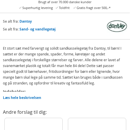
Brugt af over 70.000 danske kunder
Superhurtig levering
Toldfrit
Gratis fragt over 500,-*
Se alt fra:
Dantoy
Se alt fra:
Sand- og vandlegetøj
Et stort sæt med farverigt og solidt sandkasselegetøj fra Dantoy, til børn! I
sættet er der mange spande, spader, forme, køretøjer og andet
sandkasselegetøj i forskellige størrelser og farver. Alle delene er lavet af
svanemærket plastik og totalt får man hele 84 dele! Dette sæt passer
specielt godt til børnehaver, fritidsordninger for børn eller lignende, hvor
mange børn skal lege på samme tid. Sættet kan bruges både i sandkassen
og på stranden, og opfordrer til kreativ og fantasifuld leg.
Indeholder:
Læs hele beskrivelsen
Spande i flere farver
Spader i flere størrelser
Andre forslag til dig:
Sandforme i flere former
Sandmøller
Lastbiler