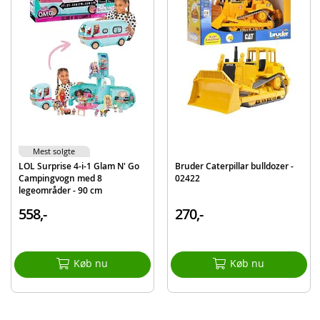
Detaljer:
Mål: 41,5 cm (L)
Batterikrav: 2 x AAA-batterier (demo inkluderet)
Alder: fra 3 år
Produktdetaljer
Model
203778000
EAN
4006333083600
Mærke
Dickie Toys
Mest solgte
LOL Surprise 4-i-1 Glam N' Go
Bruder Caterpillar bulldozer -
Campingvogn med 8
02422
legeområder - 90 cm
558,-
270,-
Køb nu
Køb nu