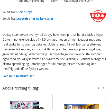
Superhurtig levering
Toldfrit
Gratis fragt over 500,-*
Se alt fra:
Dickie Toys
Se alt fra:
Legetøjsbiler og køretøjer
Opdag spændende eventyr på de syv have med piratskibet fra Dickie Toys!
Dette imponerende skib på 41,5 cm tager legen til nye niveauer med sine
realistiske funktioner og detaljer. Udstyret med frihjul, lyd- og lyseffekter,
fungerende kanoner, en praktisk flåde og en hemmelig opbevaringsluge,
giver det uendelig underholdning. Den medfølgende blæksprutte kommer
også med lyd- og lyseffekter. En skræmmende krokodille i vandet bidrager til
ekstra spænding og udfordringer for de modige pirater. Skibet og den
medfølgende flåde flyder i vandet.
Indeholder:
Læs hele beskrivelsen
Dickie Toys Piratskib
Andre forslag til dig:
Mini legetøjsbil
Krokodille
Og mere