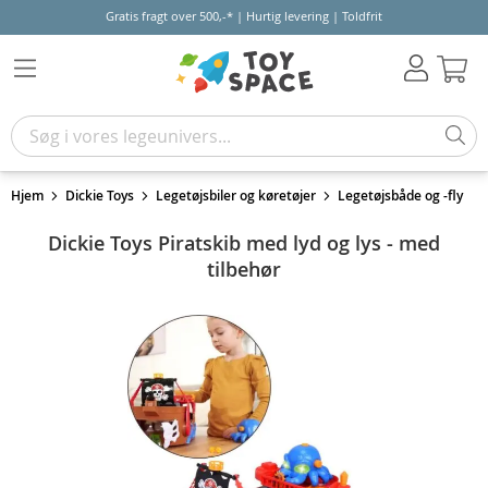
Gratis fragt over 500,-* | Hurtig levering | Toldfrit
Kur
Hjem
Dickie Toys
Legetøjsbiler og køretøjer
Legetøjsbåde og -fly
Dickie Toys Piratskib med lyd og lys - med
tilbehør