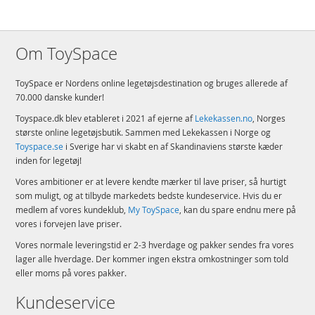
Om ToySpace
ToySpace er Nordens online legetøjsdestination og bruges allerede af
70.000 danske kunder!
Toyspace.dk blev etableret i 2021 af ejerne af
Lekekassen.no
, Norges
største online legetøjsbutik. Sammen med Lekekassen i Norge og
Toyspace.se
i Sverige har vi skabt en af Skandinaviens største kæder
inden for legetøj!
Vores ambitioner er at levere kendte mærker til lave priser, så hurtigt
som muligt, og at tilbyde markedets bedste kundeservice. Hvis du er
medlem af vores kundeklub,
My ToySpace
, kan du spare endnu mere på
vores i forvejen lave priser.
Vores normale leveringstid er 2-3 hverdage og pakker sendes fra vores
lager alle hverdage. Der kommer ingen ekstra omkostninger som told
eller moms på vores pakker.
Kundeservice