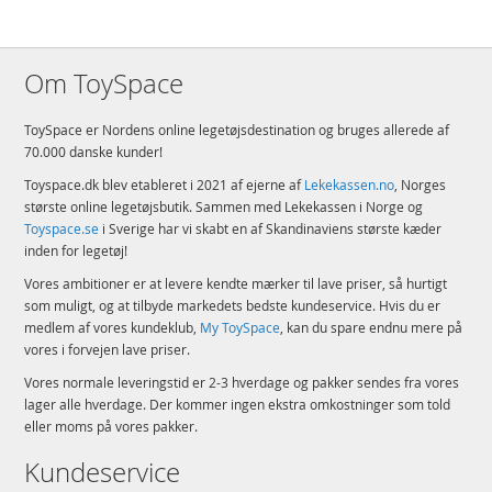
Om ToySpace
ToySpace er Nordens online legetøjsdestination og bruges allerede af
70.000 danske kunder!
Toyspace.dk blev etableret i 2021 af ejerne af
Lekekassen.no
, Norges
største online legetøjsbutik. Sammen med Lekekassen i Norge og
Toyspace.se
i Sverige har vi skabt en af Skandinaviens største kæder
inden for legetøj!
Vores ambitioner er at levere kendte mærker til lave priser, så hurtigt
som muligt, og at tilbyde markedets bedste kundeservice. Hvis du er
medlem af vores kundeklub,
My ToySpace
, kan du spare endnu mere på
vores i forvejen lave priser.
Vores normale leveringstid er 2-3 hverdage og pakker sendes fra vores
lager alle hverdage. Der kommer ingen ekstra omkostninger som told
eller moms på vores pakker.
Kundeservice