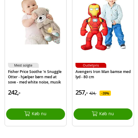
Mest solgte
Outletpris
Fisher Price Soothe 'n Snuggle
Avengers Iron Man bamse med
Otter - hjælper børn med at
lyd - 80 cm
sove - med white noise, musik
og lys
242,-
257,-
424,-
39%
Køb nu
Køb nu