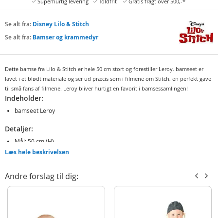
Superhurtig levering
Toldfrit
Gratis fragt over 500,-*
Se alt fra:
Disney Lilo & Stitch
Se alt fra:
Bamser og krammedyr
Dette bamse fra Lilo & Stitch er hele 50 cm stort og forestiller Leroy. bamseet er
lavet i et blødt materiale og ser ud præcis som i filmene om Stitch, en perfekt gave
til små fans af filmene. Leroy bliver hurtigt en favorit i bamsessamlingen!
Indeholder:
bamseet Leroy
Detaljer:
Mål: 50 cm (H)
Læs hele beskrivelsen
Alder: fra 3 år
Produktdetaljer
Andre forslag til dig:
Model
6315876989NPB
EAN
5400868012187
Mærke
Disney Lilo & Stitch