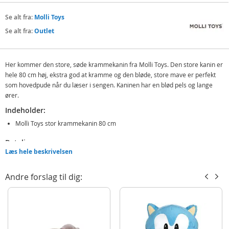
Se alt fra:
Molli Toys
Se alt fra:
Outlet
Her kommer den store, søde krammekanin fra Molli Toys. Den store kanin er
hele 80 cm høj, ekstra god at kramme og den bløde, store mave er perfekt
som hovedpude når du læser i sengen. Kaninen har en blød pels og lange
ører.
Indeholder:
Molli Toys stor krammekanin 80 cm
Detaljer:
Læs hele beskrivelsen
Lavet af polyester
CE-mærket
Andre forslag til dig:
Alle materialerne er giftfrie
Kan vaskes i maskinen på 30 grader
Produktdetaljer
Model
5676