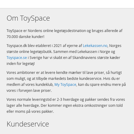
Om ToySpace
ToySpace er Nordens online legetøjsdestination og bruges allerede af
70.000 danske kunder!
Toyspace.dk blev etableret i 2021 af ejerne af
Lekekassen.no
, Norges
største online legetøjsbutik. Sammen med Lekekassen i Norge og
Toyspace.se
i Sverige har vi skabt en af Skandinaviens største kæder
inden for legetøj!
Vores ambitioner er at levere kendte mærker til lave priser, så hurtigt
som muligt, og at tilbyde markedets bedste kundeservice. Hvis du er
medlem af vores kundeklub,
My ToySpace
, kan du spare endnu mere på
vores i forvejen lave priser.
Vores normale leveringstid er 2-3 hverdage og pakker sendes fra vores
lager alle hverdage. Der kommer ingen ekstra omkostninger som told
eller moms på vores pakker.
Kundeservice