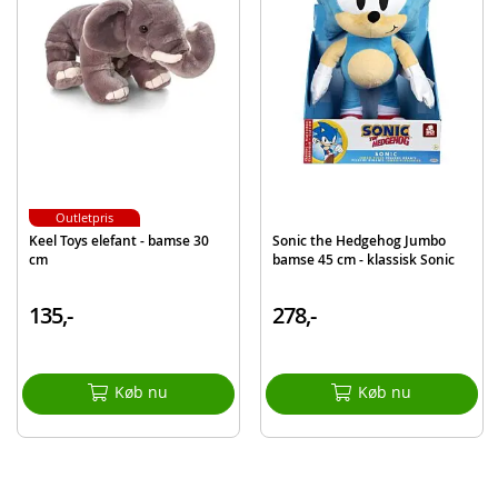
EAN
7340042356769
Mærke
Molli Toys
Outletpris
Keel Toys elefant - bamse 30
Sonic the Hedgehog Jumbo
cm
bamse 45 cm - klassisk Sonic
135,-
278,-
Køb nu
Køb nu