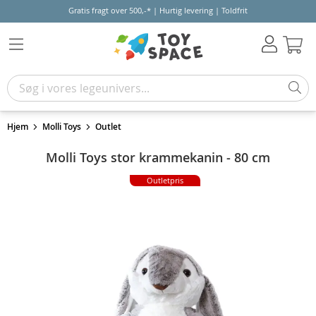
Gratis fragt over 500,-* | Hurtig levering | Toldfrit
Kur
Hjem
Molli Toys
Outlet
Molli Toys stor krammekanin - 80 cm
Outletpris