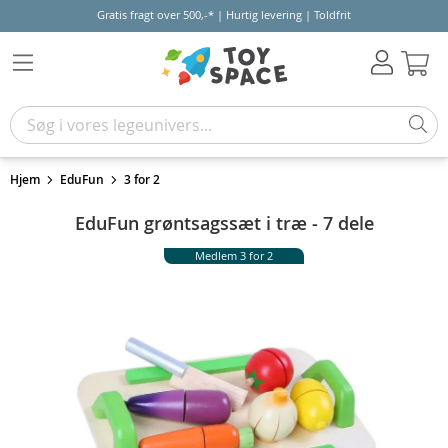
Gratis fragt over 500,-* | Hurtig levering | Toldfrit
Kur
Hjem
EduFun
3 for 2
EduFun grøntsagssæt i træ - 7 dele
Medlem 3 for 2