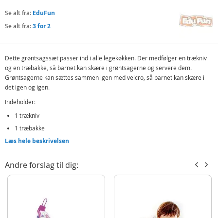
Se alt fra:
EduFun
Se alt fra:
3 for 2
Dette grøntsagssæt passer ind i alle legekøkken. Der medfølger en trækniv
og en træbakke, så barnet kan skære i grøntsagerne og servere dem.
Grøntsagerne kan sættes sammen igen med velcro, så barnet kan skære i
det igen og igen.
Indeholder:
1 trækniv
1 træbakke
Læs hele beskrivelsen
5 grøntsager
Detaljer:
Andre forslag til dig:
Materiale: træ
Alder: fra 3 år
Produktdetaljer
Model
4308