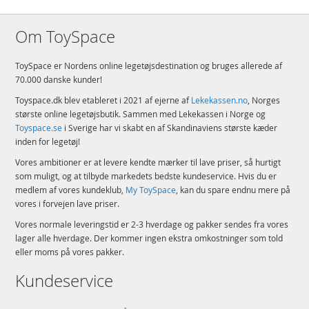
Om ToySpace
ToySpace er Nordens online legetøjsdestination og bruges allerede af
70.000 danske kunder!
Toyspace.dk blev etableret i 2021 af ejerne af
Lekekassen.no
, Norges
største online legetøjsbutik. Sammen med Lekekassen i Norge og
Toyspace.se
i Sverige har vi skabt en af Skandinaviens største kæder
inden for legetøj!
Vores ambitioner er at levere kendte mærker til lave priser, så hurtigt
som muligt, og at tilbyde markedets bedste kundeservice. Hvis du er
medlem af vores kundeklub,
My ToySpace
, kan du spare endnu mere på
vores i forvejen lave priser.
Vores normale leveringstid er 2-3 hverdage og pakker sendes fra vores
lager alle hverdage. Der kommer ingen ekstra omkostninger som told
eller moms på vores pakker.
Kundeservice