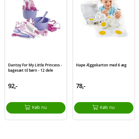
EAN
6942397343084
Mærke
EduFun
Dantoy For My Little Princess -
Hape Æggekarton med 6 æg
bagesæt til børn - 12 dele
92,-
78,-
Køb nu
Køb nu