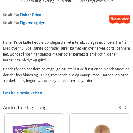
Superhurtig levering
Toldfrit
Gratis fragt over 500,-*
Se alt fra:
Fisher-Price
Se alt fra:
Figurer og dyr
Fisher Price Little People Bondegård er et interaktivt legesæt til børn fra 1 år.
Med over 45 lyde, sange og fraser lærer barnet om dyr, farver og tal gennem
leg. Bondegården har danske fraser og er perfekt til små børn, der er
nysgerrige på dyr og gårdliv.
Bondegården har flere bevægelige og interaktive funktioner, blandt andet en
dør der kan åbnes og lukkes, roterende silo og vandpumpe. Barnet kan også
“udklække” kyllinger og skabe egne historier på gården.
Little People-figurerne er designet til små hænder og styrker finmotorik og
Læs hele beskrivelsen
hånd-øje-koordination. Smart Stages-teknologien giver tre læringsniveauer,
som tilpasses barnets udvikling.
Andre forslag til dig:
Dette er en pædagogisk bondegård, der kombinerer rolleleg, lyd og tidlig
læring i ét legesæt.
Indeholder:
Fisher-Price Little People Bondgård