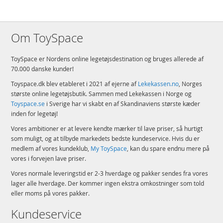
Om ToySpace
ToySpace er Nordens online legetøjsdestination og bruges allerede af
70.000 danske kunder!
Toyspace.dk blev etableret i 2021 af ejerne af
Lekekassen.no
, Norges
største online legetøjsbutik. Sammen med Lekekassen i Norge og
Toyspace.se
i Sverige har vi skabt en af Skandinaviens største kæder
inden for legetøj!
Vores ambitioner er at levere kendte mærker til lave priser, så hurtigt
som muligt, og at tilbyde markedets bedste kundeservice. Hvis du er
medlem af vores kundeklub,
My ToySpace
, kan du spare endnu mere på
vores i forvejen lave priser.
Vores normale leveringstid er 2-3 hverdage og pakker sendes fra vores
lager alle hverdage. Der kommer ingen ekstra omkostninger som told
eller moms på vores pakker.
Kundeservice