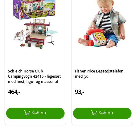
5 figurer og en høball
Detaljer
Mål: 54 x 13 x 33 cm
Sprog: svensk, norsk, dansk og finsk
Batteribehov: 2 x AA-batterier (demo inkl.)
Alder: fra 1 år
Produktdetaljer
Model
JGX11
Schleich Horse Club
Fisher Price Legetøjstelefon
EAN
194735324552
Campingvogn 42415 - legesæt
med lyd
med hest, figur og masser af
Mærke
Fisher-Price
tilbehør
464,-
93,-
Køb nu
Køb nu