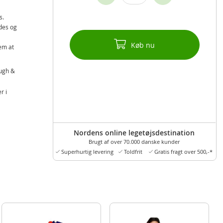
s.
des og
Køb nu
em at
augh &
r i
r
Nordens online legetøjsdestination
Brugt af over 70.000 danske kunder
Superhurtig levering
Toldfrit
Gratis fragt over 500,-*
nsk og