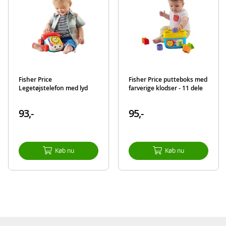
Produktdetaljer
Model
HNL57
EAN
194735144051
Mærke
Fisher-Price
Fisher Price
Fisher Price putteboks med
Legetøjstelefon med lyd
farverige klodser - 11 dele
93,-
95,-
Køb nu
Køb nu