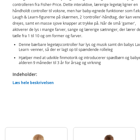
controlleren fra Fisher-Price. Dette interaktive, lærerige legetøj ligner en
håndholdt controller til voksne, men har baby-egnede funktioner som f.ek
Laugh & Learn-figurerne på skærmen, 2 'controller'-håndtag, der kan ven
drejes, samt en masse sjove knapper at trykke på. Når de små 'gamer',
aktiverer de lys i mange farver, sange og lærerige sætninger, der lærer d
tælle fra 1 til 10 og om former og farver.
Denne bærbare legetøjscontroller har lys og musik samt din babys L
Learn -venner, så der er lagt op til spændende rolleleg
Hjælper med at udvikle finmotorik og introducerer spædbørn og babye
alderen 9 måneder til 3 år for årsag og virkning
Indeholder:
Fisher Price Twist & Learn Gamer spilkonsol med forskellige funktione
Læs hele beskrivelsen
Detaljer:
Mål: ca. 15,5 x 23 x 5 cm (HxLxB)
Batteribehov: 3 x AAA-batterier (ikke inkluderet)
Alder: fra 9 mdr.
BEMÆRK: Brug globusknappen til at vælge sprog: dansk, norsk, finsk, sve
engelsk