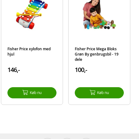
Fisher Price xylofon med
Fisher Price Mega Bloks
hjul
Grøn By genbrugsbil - 19
dele
146,-
100,-
Køb nu
Køb nu