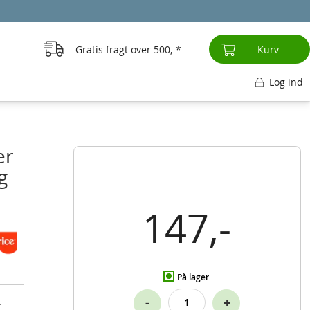
Gratis fragt over
500,-
Kurv
Log ind
er
g
147,-
På lager
-
+
-