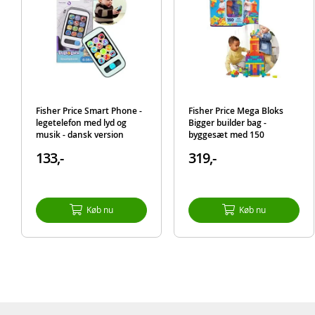
Fisher Price Smart Phone -
Fisher Price Mega Bloks
legetelefon med lyd og
Bigger builder bag -
musik - dansk version
byggesæt med 150
farverige byggeklodser
133,-
319,-
Køb nu
Køb nu