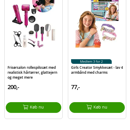
Mål æske: 26 x 31 x 6 cm
Alder: fra 6 år
Produktdetaljer
Model
S4714-MBK386
EAN
7040698724256
Mærke
Girls Creator
Medlem 3 for 2
Frisørsalon rollespilssæt med
Girls Creator Smykkesæt - lav 4
realistisk hårtørrer, glattejern
armbånd med charms
og meget mere
200,-
77,-
Køb nu
Køb nu