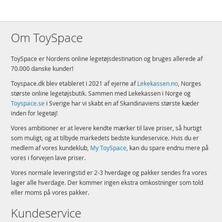
Om ToySpace
ToySpace er Nordens online legetøjsdestination og bruges allerede af
70.000 danske kunder!
Toyspace.dk blev etableret i 2021 af ejerne af
Lekekassen.no
, Norges
største online legetøjsbutik. Sammen med Lekekassen i Norge og
Toyspace.se
i Sverige har vi skabt en af Skandinaviens største kæder
inden for legetøj!
Vores ambitioner er at levere kendte mærker til lave priser, så hurtigt
som muligt, og at tilbyde markedets bedste kundeservice. Hvis du er
medlem af vores kundeklub,
My ToySpace
, kan du spare endnu mere på
vores i forvejen lave priser.
Vores normale leveringstid er 2-3 hverdage og pakker sendes fra vores
lager alle hverdage. Der kommer ingen ekstra omkostninger som told
eller moms på vores pakker.
Kundeservice