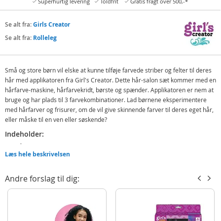
Superhurtig levering
Toldfrit
Gratis fragt over 500,-*
Se alt fra:
Girls Creator
Se alt fra:
Rolleleg
Små og store børn vil elske at kunne tilføje farvede striber og felter til deres
hår med applikatoren fra Girl's Creator. Dette hår-salon sæt kommer med en
hårfarve-maskine, hårfarvekridt, børste og spænder. Applikatoren er nem at
bruge og har plads til 3 farvekombinationer. Lad børnene eksperimentere
med hårfarver og frisurer, om de vil give skinnende farver til deres eget hår,
eller måske til en ven eller søskende?
Indeholder:
Hårfarvekridt-applikator
Læs hele beskrivelsen
6 farvekridt
Hårbørste
Andre forslag til dig:
2 hårspænder
Instruktioner
Detaljer: