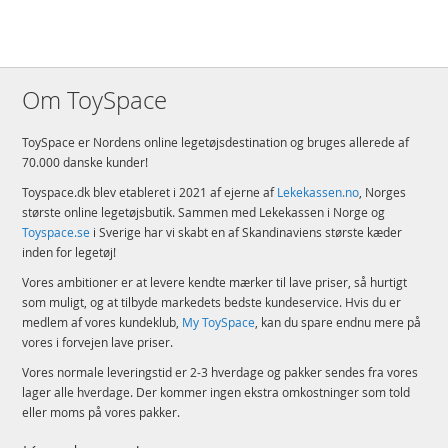
Om ToySpace
ToySpace er Nordens online legetøjsdestination og bruges allerede af
70.000 danske kunder!
Toyspace.dk blev etableret i 2021 af ejerne af
Lekekassen.no
, Norges
største online legetøjsbutik. Sammen med Lekekassen i Norge og
Toyspace.se
i Sverige har vi skabt en af Skandinaviens største kæder
inden for legetøj!
Vores ambitioner er at levere kendte mærker til lave priser, så hurtigt
som muligt, og at tilbyde markedets bedste kundeservice. Hvis du er
medlem af vores kundeklub,
My ToySpace
, kan du spare endnu mere på
vores i forvejen lave priser.
Vores normale leveringstid er 2-3 hverdage og pakker sendes fra vores
lager alle hverdage. Der kommer ingen ekstra omkostninger som told
eller moms på vores pakker.