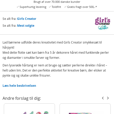
Brugt af over 70.000 danske kunder
Superhurtig levering
Toldfrit
Gratis fragt over 500,-*
Se alt fra:
Girls Creator
Se alt fra:
Mest solgte
Lad børnene udfolde deres kreativitet med Girls Creator smykkesæt til
hårpynt!
Med dette flotte sæt kan børn fra 5 år dekorere håret med funklende perler
og diamanter i smukke farver og former.
Den lyserøde hårtang er nem at bruge og sætter perlerne direkte i håret –
helt uden lim. Det er den perfekte aktivitet for kreative børn, der elsker at
pynte sig og skabe unikke frisurer.
Sættet indeholder 24 pyntedele, tang og instruktioner, så legen kan begynde
Læs hele beskrivelsen
med det samme. Et sjovt og inspirerende legesæt for små stylister, der
elsker glimmer og kreativitet!
Andre forslag til dig:
Indeholder:
Tang til hårsmykker
Hårde diamanter