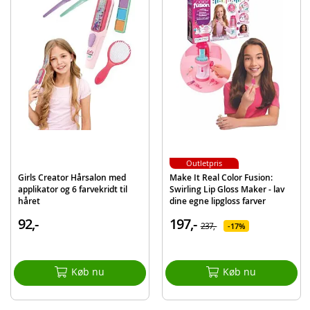
Instruktioner
Detaljer
Mål æske: 31 x 26 x 6 cm (HxBxD)
Alder: fra 5 år
Produktdetaljer
Model
S4714-MBK388
EAN
7040698724263
Mærke
Girls Creator
Outletpris
Girls Creator Hårsalon med
Make It Real Color Fusion:
applikator og 6 farvekridt til
Swirling Lip Gloss Maker - lav
håret
dine egne lipgloss farver
92,-
197,-
237,-
17%
Køb nu
Køb nu