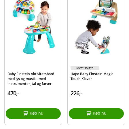
Indeholder:
1 Hape Baby Einstein Guitar
Detaljer:
Mål: ca. 42 x 18 x 5 cm (LxBxD)
Batteribehov: 3 x AA-batterier (inkluderet)
Alder: fra 12 mdr.
Produktdetaljer
Model
800893
Mest solgte
EAN
6943478030268
Baby Einstein Aktivitetsbord
Hape Baby Einstein Magic
med lys og musik - med
Touch Klaver
Mærke
Hape
instrumenter, tal og farver
470,-
226,-
Køb nu
Køb nu