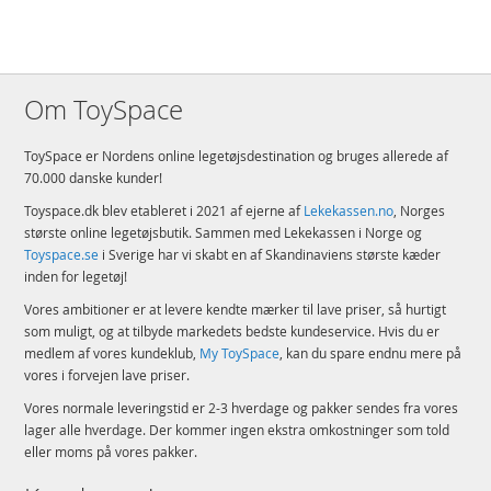
Om ToySpace
ToySpace er Nordens online legetøjsdestination og bruges allerede af
70.000 danske kunder!
Toyspace.dk blev etableret i 2021 af ejerne af
Lekekassen.no
, Norges
største online legetøjsbutik. Sammen med Lekekassen i Norge og
Toyspace.se
i Sverige har vi skabt en af Skandinaviens største kæder
inden for legetøj!
Vores ambitioner er at levere kendte mærker til lave priser, så hurtigt
som muligt, og at tilbyde markedets bedste kundeservice. Hvis du er
medlem af vores kundeklub,
My ToySpace
, kan du spare endnu mere på
vores i forvejen lave priser.
Vores normale leveringstid er 2-3 hverdage og pakker sendes fra vores
lager alle hverdage. Der kommer ingen ekstra omkostninger som told
eller moms på vores pakker.