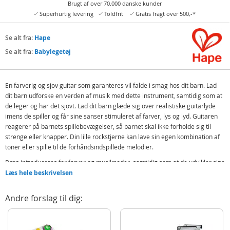
Brugt af over 70.000 danske kunder
Superhurtig levering
Toldfrit
Gratis fragt over 500,-*
Se alt fra:
Hape
Se alt fra:
Babylegetøj
En farverig og sjov guitar som garanteres vil falde i smag hos dit barn. Lad
dit barn udforske en verden af musik med dette instrument, samtidig som at
de leger og har det sjovt. Lad dit barn glæde sig over realistiske guitarlyde
imens de spiller og får sine sanser stimuleret af farver, lys og lyd. Guitaren
reagerer på barnets spillebevægelser, så barnet skal ikke forholde sig til
strenge eller knapper. Din lille rockstjerne kan lave sin egen kombination af
toner eller spille til de forhåndsindspillede melodier.
Børn introduceres for farver og musiknoder, samtidig som at de udvikler sine
motoriske færdigheder. Giv barnets kreativitet vinger med sin allerførste
Læs hele beskrivelsen
interaktive guitar!
Andre forslag til dig:
Hape Baby Einstein Magic Touch interaktiv guitar
Med realistiske guitar-lyde
Med forhåndsindspilte toner at spille til