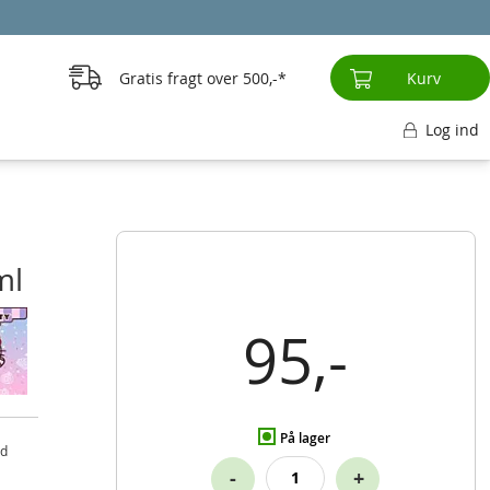
Gratis fragt over
500,-
Kurv
Log ind
ml
95,-
På lager
id
-
+