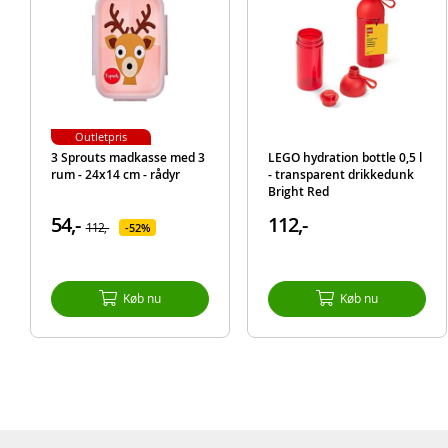
Outletpris
3 Sprouts madkasse med 3
LEGO hydration bottle 0,5 l
rum - 24x14 cm - rådyr
- transparent drikkedunk
Bright Red
54,-
112,-
112,-
52%
Køb nu
Køb nu