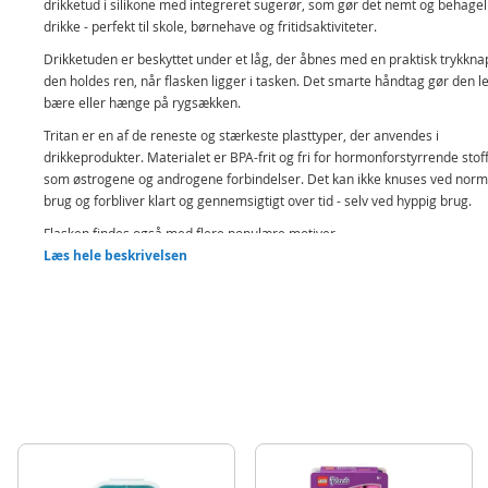
drikketud i silikone med integreret sugerør, som gør det nemt og behageli
drikke - perfekt til skole, børnehave og fritidsaktiviteter.
Drikketuden er beskyttet under et låg, der åbnes med en praktisk trykkna
den holdes ren, når flasken ligger i tasken. Det smarte håndtag gør den le
bære eller hænge på rygsækken.
Tritan er en af de reneste og stærkeste plasttyper, der anvendes i
drikkeprodukter. Materialet er BPA-frit og fri for hormonforstyrrende stof
som østrogene og androgene forbindelser. Det kan ikke knuses ved norm
brug og forbliver klart og gennemsigtigt over tid - selv ved hyppig brug.
Flasken findes også med flere populære motiver.
Læs hele beskrivelsen
Indeholder:
Hello Kitty drikkedunk
Detaljer:
Materiale: Tritan
Volumen: 480 ml
Alder: Fra 4 år
Det anbefales ikke at vaske flasken i opvaskemaskine.