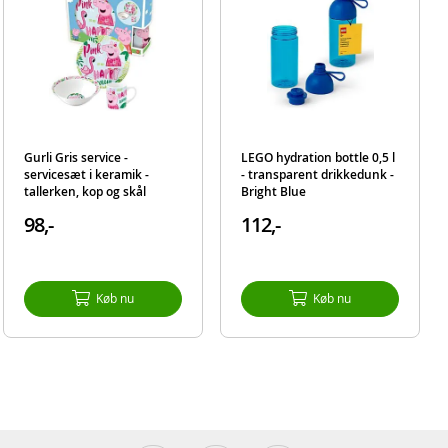
Gurli Gris service -
LEGO hydration bottle 0,5 l
servicesæt i keramik -
- transparent drikkedunk -
tallerken, kop og skål
Bright Blue
98,-
112,-
Køb nu
Køb nu