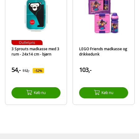
Produktdetaljer
Model
81796
EAN
8412497817962
Mærke
Hello Kitty
Outletpris
3 Sprouts madkasse med 3
LEGO Friends madkasse og
rum - 24x14 cm - bjørn
drikkedunk
54,-
103,-
112,-
52%
Køb nu
Køb nu