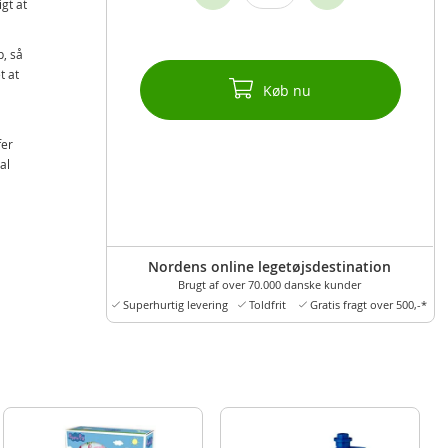
gt at
p, så
t at
Køb nu
fer
al
Nordens online legetøjsdestination
Brugt af over 70.000 danske kunder
Superhurtig levering
Toldfrit
Gratis fragt over 500,-*