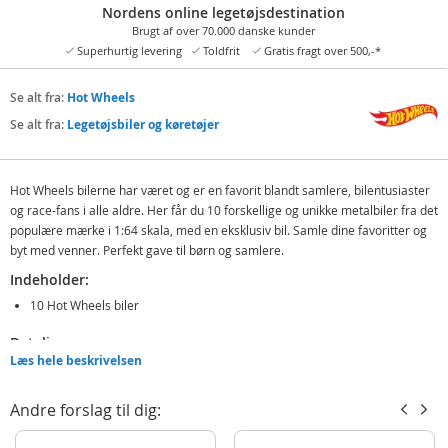
Nordens online legetøjsdestination
Brugt af over 70.000 danske kunder
Superhurtig levering
Toldfrit
Gratis fragt over 500,-*
Se alt fra:
Hot Wheels
Se alt fra:
Legetøjsbiler og køretøjer
Hot Wheels bilerne har været og er en favorit blandt samlere, bilentusiaster
og race-fans i alle aldre. Her får du 10 forskellige og unikke metalbiler fra det
populære mærke i 1:64 skala, med en eksklusiv bil. Samle dine favoritter og
byt med venner. Perfekt gave til børn og samlere.
Indeholder:
10 Hot Wheels biler
Detaljer:
Læs hele beskrivelsen
Mål bil:
1:64 skala
Materiale: Metal og plastik
Andre forslag til dig:
Alder: fra 3 år