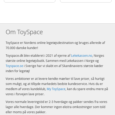
Om ToySpace
ToySpace er Nordens online legetøjsdestination og bruges allerede af
70.000 danske kunder!
Toyspace.dk blev etableret i 2021 af ejerne af
Lekekassen.no
, Norges
største online legetøjsbutik. Sammen med Lekekassen i Norge og
Toyspace.se
i Sverige har vi skabt en af Skandinaviens største kæder
inden for legetøj!
Vores ambitioner er at levere kendte mærker til lave priser, så hurtigt
som muligt, og at tilbyde markedets bedste kundeservice. Hvis du er
medlem af vores kundeklub,
My ToySpace
, kan du spare endnu mere på
vores i forvejen lave priser.
Vores normale leveringstid er 2-3 hverdage og pakker sendes fra vores
lager alle hverdage. Der kommer ingen ekstra omkostninger som told
eller moms på vores pakker.