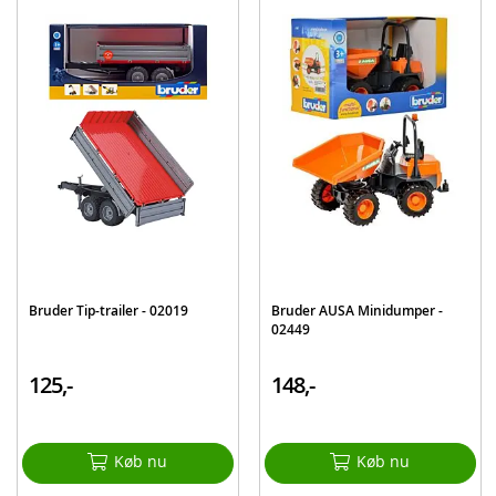
BEMÆRK: Udvalg af biler kan variere fra pakke til pakke!
Produktdetaljer
Model
54886
EAN
74299548864
Mærke
Hot Wheels
Bruder Tip-trailer - 02019
Bruder AUSA Minidumper -
02449
125,-
148,-
Køb nu
Køb nu