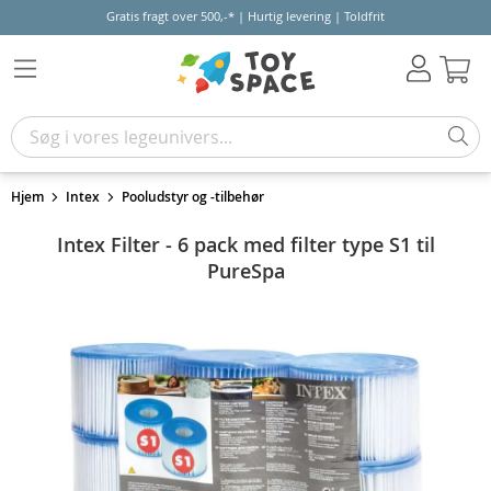
Gratis fragt over 500,-* | Hurtig levering | Toldfrit
Kur
Hjem
Intex
Pooludstyr og -tilbehør
Intex Filter - 6 pack med filter type S1 til
PureSpa