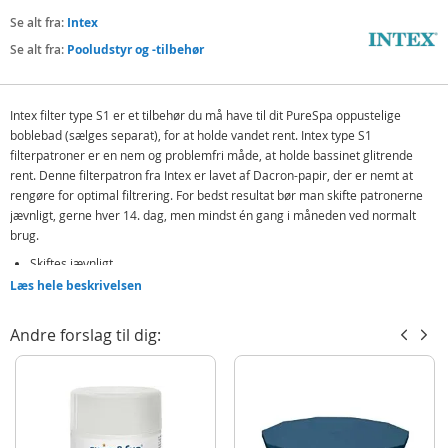
Se alt fra:
Intex
Se alt fra:
Pooludstyr og -tilbehør
Intex filter type S1 er et tilbehør du må have til dit PureSpa oppustelige
boblebad (sælges separat), for at holde vandet rent. Intex type S1
filterpatroner er en nem og problemfri måde, at holde bassinet glitrende
rent. Denne filterpatron fra Intex er lavet af Dacron-papir, der er nemt at
rengøre for optimal filtrering. For bedst resultat bør man skifte patronerne
jævnligt, gerne hver 14. dag, men mindst én gang i måneden ved normalt
brug.
Skiftes jævnligt
Læs hele beskrivelsen
Kompatibel med Intex PureSpa Greywood Deluxe - 4 og 6 personer
Indeholder:
Andre forslag til dig:
6 filter type S1
Detaljer:
Mål filter: 11 x 11 cm