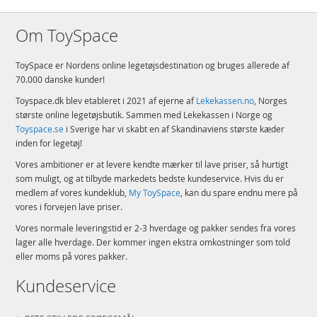
Om ToySpace
ToySpace er Nordens online legetøjsdestination og bruges allerede af
70.000 danske kunder!
Toyspace.dk blev etableret i 2021 af ejerne af
Lekekassen.no
, Norges
største online legetøjsbutik. Sammen med Lekekassen i Norge og
Toyspace.se
i Sverige har vi skabt en af Skandinaviens største kæder
inden for legetøj!
Vores ambitioner er at levere kendte mærker til lave priser, så hurtigt
som muligt, og at tilbyde markedets bedste kundeservice. Hvis du er
medlem af vores kundeklub,
My ToySpace
, kan du spare endnu mere på
vores i forvejen lave priser.
Vores normale leveringstid er 2-3 hverdage og pakker sendes fra vores
lager alle hverdage. Der kommer ingen ekstra omkostninger som told
eller moms på vores pakker.
Kundeservice