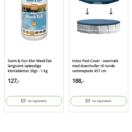
Produktdetaljer
Model
29011
EAN
6941057417905
Mærke
Intex
Swim & Fun Klor WeekTab
Intex Pool Cover - overtræk
langsomt opløselige
med drænhuller til runde
klortabletter 20gr - 1 kg
rammepools 457 cm
127,-
188,-
Giv mig besked
Giv mig besked