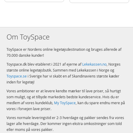
Om ToySpace
ToySpace er Nordens online legetøjsdestination og bruges allerede af
70.000 danske kunder!
Toyspace.dk blev etableret i 2021 af ejerne af
Lekekassen.no
, Norges
største online legetøjsbutik. Sammen med Lekekassen i Norge og
Toyspace.se
i Sverige har vi skabt en af Skandinaviens største kæder
inden for legetøj!
Vores ambitioner er at levere kendte mærker til lave priser, så hurtigt
som muligt, og at tilbyde markedets bedste kundeservice. Hvis du er
medlem af vores kundeklub,
My ToySpace
, kan du spare endnu mere på
vores i forvejen lave priser.
Vores normale leveringstid er 2-3 hverdage og pakker sendes fra vores
lager alle hverdage. Der kommer ingen ekstra omkostninger som told
eller moms på vores pakker.