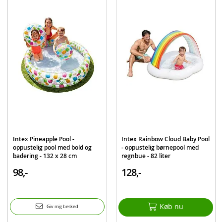
Alder: fra 2 år
BEMÆRK: Børn skal altid være under opsyn af en voksen når de bruger
poolen
Produktdetaljer
Model
57158NP
EAN
6941057417202
Mærke
Intex
Intex Pineapple Pool -
Intex Rainbow Cloud Baby Pool
oppustelig pool med bold og
- oppustelig børnepool med
badering - 132 x 28 cm
regnbue - 82 liter
98,-
128,-
Køb nu
Giv mig besked