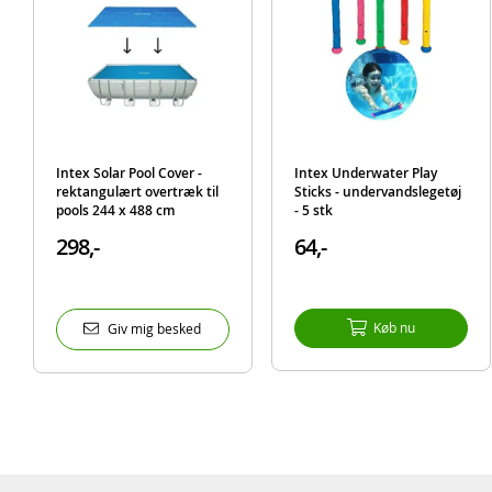
Intex Solar Pool Cover -
Intex Underwater Play
rektangulært overtræk til
Sticks - undervandslegetøj
pools 244 x 488 cm
- 5 stk
298,-
64,-
Køb nu
Giv mig besked