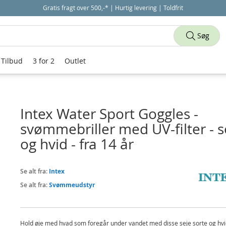
Gratis fragt over 500,-* | Hurtig levering | Toldfrit
Søg
Tilbud
3 for 2
Outlet
Intex Water Sport Goggles -
svømmebriller med UV-filter - s
og hvid - fra 14 år
Se alt fra:
Intex
Se alt fra:
Svømmeudstyr
Hold øje med hvad som foregår under vandet med disse seje sorte og hv