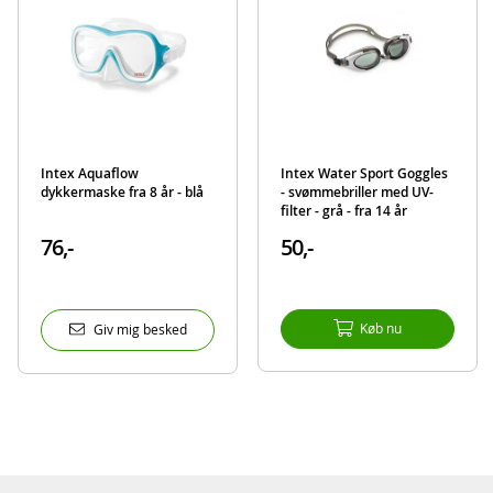
Intex Aquaflow
Intex Water Sport Goggles
dykkermaske fra 8 år - blå
- svømmebriller med UV-
filter - grå - fra 14 år
76,-
50,-
Køb nu
Giv mig besked