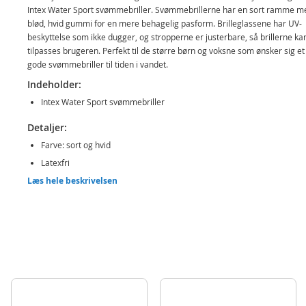
Intex Water Sport svømmebriller. Svømmebrillerne har en sort ramme m
blød, hvid gummi for en mere behagelig pasform. Brilleglassene har UV-
beskyttelse som ikke dugger, og stropperne er justerbare, så brillerne ka
tilpasses brugeren. Perfekt til de større børn og voksne som ønsker sig et
gode svømmebriller til tiden i vandet.
Indeholder:
Intex Water Sport svømmebriller
Detaljer:
Farve: sort og hvid
Latexfri
Læs hele beskrivelsen
Uv-filter og dugfrie glas
Alder: fra 14 år
Produktdetaljer
Model
55685NP med hvit
EAN
6941057403311
Mærke
Intex