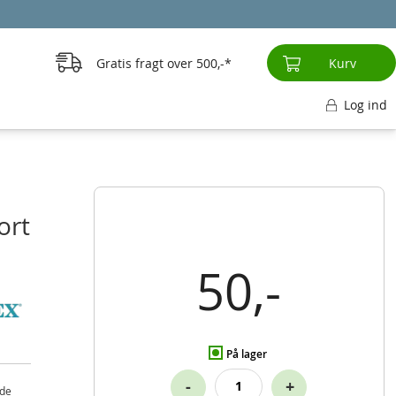
Gratis fragt over
500,-
Kurv
Log ind
ort
50,-
På lager
-
+
ide