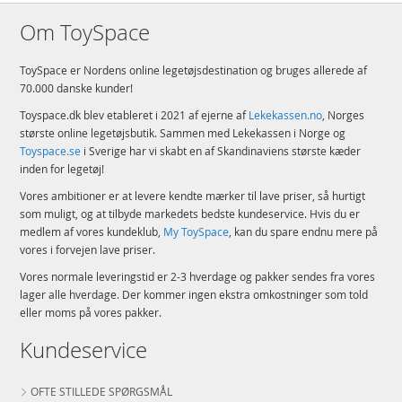
Om ToySpace
ToySpace er Nordens online legetøjsdestination og bruges allerede af
70.000 danske kunder!
Toyspace.dk blev etableret i 2021 af ejerne af
Lekekassen.no
, Norges
største online legetøjsbutik. Sammen med Lekekassen i Norge og
Toyspace.se
i Sverige har vi skabt en af Skandinaviens største kæder
inden for legetøj!
Vores ambitioner er at levere kendte mærker til lave priser, så hurtigt
som muligt, og at tilbyde markedets bedste kundeservice. Hvis du er
medlem af vores kundeklub,
My ToySpace
, kan du spare endnu mere på
vores i forvejen lave priser.
Vores normale leveringstid er 2-3 hverdage og pakker sendes fra vores
lager alle hverdage. Der kommer ingen ekstra omkostninger som told
eller moms på vores pakker.
Kundeservice
OFTE STILLEDE SPØRGSMÅL