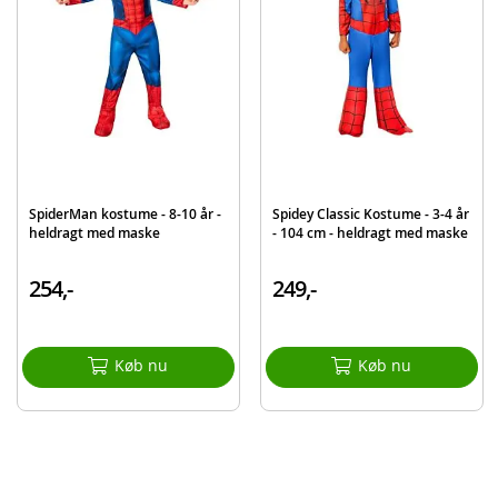
Maske
Detaljer:
Alder: 7-8 år
Størrelse: ca. 128 cm
Bemærk:
For bedst mulig holdbarhed anbefales håndvask.
Produktdetaljer
Model
880607L000
SpiderMan kostume - 8-10 år -
Spidey Classic Kostume - 3-4 år
heldragt med maske
- 104 cm - heldragt med maske
EAN
883028060771
254,-
249,-
Køb nu
Køb nu