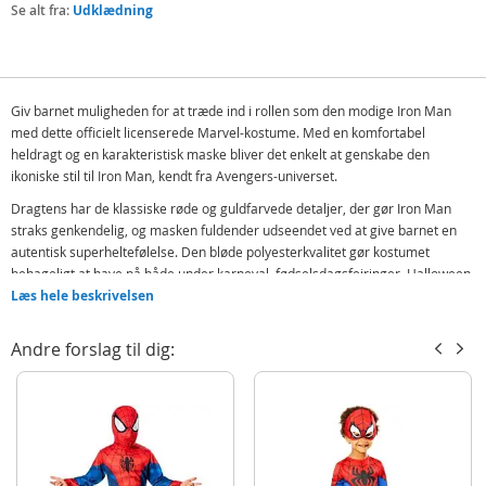
Se alt fra:
Udklædning
Giv barnet muligheden for at træde ind i rollen som den modige Iron Man
med dette officielt licenserede Marvel-kostume. Med en komfortabel
heldragt og en karakteristisk maske bliver det enkelt at genskabe den
ikoniske stil til Iron Man, kendt fra Avengers-universet.
Dragtens har de klassiske røde og guldfarvede detaljer, der gør Iron Man
straks genkendelig, og masken fuldender udseendet ved at give barnet en
autentisk superheltefølelse. Den bløde polyesterkvalitet gør kostumet
behageligt at have på både under karneval, fødselsdagsfejringer, Halloween
eller til leg derhjemme. Kostumet har enkel lukning bagpå, hvilket gør det
Læs hele beskrivelsen
hurtigt at tage på og af – perfekt når legen skal starte på et øjeblik.
Andre forslag til dig:
Dette er mere end bare et kostume – det er en billet til timevis med
fantasifuld leg og eventyr i superheltens verden. Med Iron Man Classic
Kostume får barnet muligheden for at føle sig som en ægte helt og være
midtpunktet på enhver fest eller legestund.
Indeholder:
Iron Man heldragt