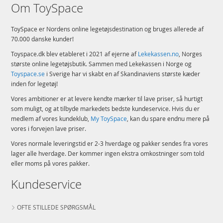
Om ToySpace
ToySpace er Nordens online legetøjsdestination og bruges allerede af
70.000 danske kunder!
Toyspace.dk blev etableret i 2021 af ejerne af
Lekekassen.no
, Norges
største online legetøjsbutik. Sammen med Lekekassen i Norge og
Toyspace.se
i Sverige har vi skabt en af Skandinaviens største kæder
inden for legetøj!
Vores ambitioner er at levere kendte mærker til lave priser, så hurtigt
som muligt, og at tilbyde markedets bedste kundeservice. Hvis du er
medlem af vores kundeklub,
My ToySpace
, kan du spare endnu mere på
vores i forvejen lave priser.
Vores normale leveringstid er 2-3 hverdage og pakker sendes fra vores
lager alle hverdage. Der kommer ingen ekstra omkostninger som told
eller moms på vores pakker.
Kundeservice
OFTE STILLEDE SPØRGSMÅL