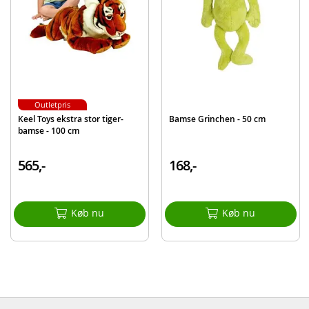
Mærke
Keel Toys
Outletpris
Keel Toys ekstra stor tiger-
Bamse Grinchen - 50 cm
bamse - 100 cm
565,-
168,-
Køb nu
Køb nu