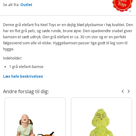
Se alt fra:
Outlet
Denne grå elefant fra Keel Toys er en dejlig blød plysbamse i høj kvalitet. Den
har en flot grå pels, og søde runde, brune øjne. Den opadvendte snabel giver
bamsen et sødt udtryk. Den grå elefant er ca. 30 cm stor og er en perfekt
følgesvend som alle vil elske. Hyggebamsen passer lige godt til leg som til
hygge.
Indeholder:
1 grå elefant-bamse
Læs hele beskrivelsen
Detaljer:
Mål: ca. 30 cm
Andre forslag til dig:
Håndvaskes/tørres af med en fugtig klud
Alder: fra 3 år
Produktdetaljer
Model
SW1686
EAN
5027148016866