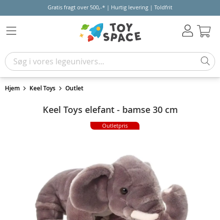
Gratis fragt over 500,-* | Hurtig levering | Toldfrit
Kur
Hjem
Keel Toys
Outlet
Keel Toys elefant - bamse 30 cm
Outletpris