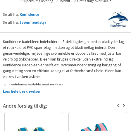
Superhurtig levering
Toldfrit
Gratis fragt over 500,-*
Se alt fra:
Konfidence
Se alt fra:
Svømmeudstyr
Konfidence badebleen indeholder et 3-delt lagdesign med et blødt yder lag,
et recirkuleret PVC spærrelag i midten og et blødt netlag inderst. Den
genanvendelige, miljøvenlige svømmeble er dobbelt sikret med justerbar
velcro og trykknapper. Bleen kan bruges direkte, uden ekstra indlæg.
Konfidence Badebleen er perfekt til svømmeundervisning og har gang på
gang vist sig som en effektiv løsning til at forhindre små uheld. Bleen kan
vaskes i vaskemaskine.
Konfidence badeble med jordbær
Læs hele beskrivelsen
Med justerbar velcro og trykknapper
Passer børn fra 3 - 30 måneder
Andre forslag til dig:
Indeholder:
Konfidence Badeble
Detaljer: