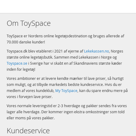
Om ToySpace
ToySpace er Nordens online legetøjsdestination og bruges allerede af
70.000 danske kunder!
Toyspace.dk blev etableret i 2021 af ejerne af
Lekekassen.no
, Norges
største online legetøjsbutik. Sammen med Lekekassen i Norge og
Toyspace.se
i Sverige har vi skabt en af Skandinaviens største kæder
inden for legetøj!
Vores ambitioner er at levere kendte mærker til lave priser, så hurtigt
som muligt, og at tilbyde markedets bedste kundeservice. Hvis du er
medlem af vores kundeklub,
My ToySpace
, kan du spare endnu mere på
vores i forvejen lave priser.
Vores normale leveringstid er 2-3 hverdage og pakker sendes fra vores
lager alle hverdage. Der kommer ingen ekstra omkostninger som told
eller moms på vores pakker.
Kundeservice