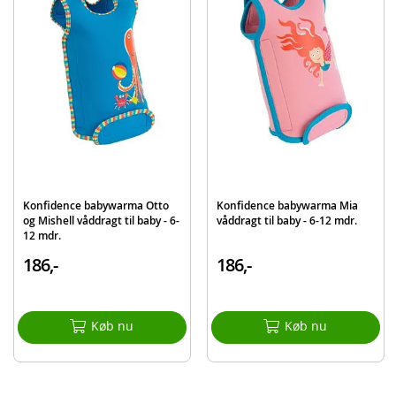
Mønster: Jordbær
Stof: Polyester/Recirkuleret PVC/net
Alder: 3 - 30 mdr.
Kan maskinvaskes
Produktdetaljer
Model
OSSN08
EAN
5060150982576
Mærke
Konfidence
Konfidence babywarma Otto
Konfidence babywarma Mia
og Mishell våddragt til baby - 6-
våddragt til baby - 6-12 mdr.
12 mdr.
186,-
186,-
Køb nu
Køb nu