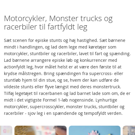
Motorcykler, Monster trucks og
racerbiler til fartfyldt leg
Sæt scenen for episke stunts og høj hastighed. Sæt børnene
mindt i handlingen, og lad dem lege med køretøjer som
motorcykler, stuntbiler og racerbiler, lavet til fart og spænding.
Lad børnene arrangere episke løb og konkurrencer med
actionfyldt leg, hvor målet helst er at være den første til at
krydse målstregen. Bring spændingen fra supercross- eller
stuntløb hjem til din stue, og se, hvem der kan udføre de
vildeste stunts eller flyve længst med deres monstertruck.
Tilføj legetøjet til racerbanen og lad barnet lade som om, de er
midt i det vigtigste Formel 1-løb nogensinde. Lynhurtige
motorcykler, supercrosscykler, monster trucks, stuntbiler og
racerbiler - sjov leg i en spændende og tempofyldt verden.