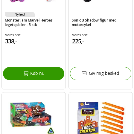
Nyhed
Monster Jam Marvel Heroes
Sonic 3 Shadow figur med
legetøjsbiler - 5 stk
motorcykel
Vores pris:
Vores pris:
338,-
225,-
Køb nu
Giv mig besked