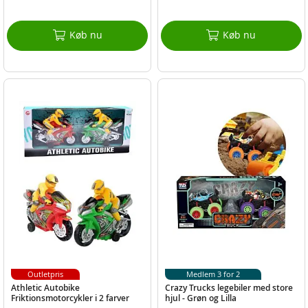
Køb nu
Køb nu
Outletpris
Medlem 3 for 2
Athletic Autobike
Crazy Trucks legebiler med store
Friktionsmotorcykler i 2 farver
hjul - Grøn og Lilla