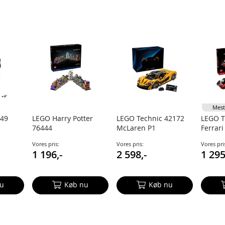
Mest
349
LEGO Harry Potter
LEGO Technic 42172
LEGO T
76444
McLaren P1
Ferrari
Diagonalstrædes
Vores pris:
Vores pris:
Vores pri
butikker
1 196,-
2 598,-
1 295
u
Køb nu
Køb nu