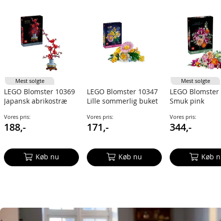
Mest solgte
Mest solgte
LEGO Blomster 10369
LEGO Blomster 10347
LEGO Blomster
Japansk abrikostræ
Lille sommerlig buket
Smuk pink
Botanical Collection
blomsterbuket
Vores pris:
Vores pris:
Vores pris:
Botanical Colle
188,-
171,-
344,-
Køb nu
Køb nu
Køb n