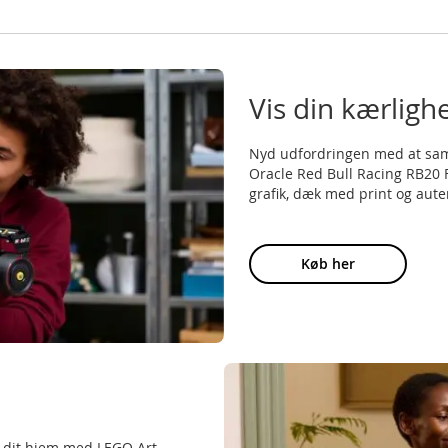
Vis din kærligh
Nyd udfordringen med at sam
Oracle Red Bull Racing RB20 F
grafik, dæk med print og auten
Køb her
i dit hjem med LEGO Art