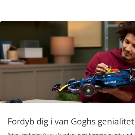
Fordyb dig i van Goghs genialitet
Bring skønheden fra et af verdens mest berømte malerier ind 