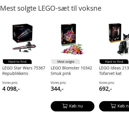
Mest solgte LEGO-sæt til voksne
Hard to find
Mest solgte
Hard to find
LEGO Star Wars 75367
LEGO Blomster 10342
LEGO Ideas 21
Republikkens
Smuk pink
Tofarvet kat
angrebsskib af
blomsterbuket
Vores pris:
Vores pris:
Vores pris:
Venator-klassen
Botanical Collection
4 098,-
344,-
692,-
Køb nu
Køb n