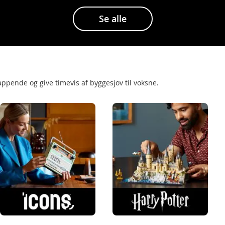
Se alle
ppende og give timevis af byggesjov til voksne.