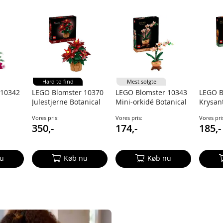
Hard to find
Mest solgte
 10342
LEGO Blomster 10370
LEGO Blomster 10343
LEGO B
Julestjerne Botanical
Mini-orkidé Botanical
Krysa
Collection
Collection
Botanic
Vores pris:
Vores pris:
Vores pri
ction
350,-
174,-
185,-
u
Køb nu
Køb nu