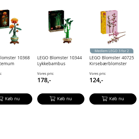
Medlem LEGO 3 for 2
lomster 10368
LEGO Blomster 10344
LEGO Blomster 40725
ntemum
Lykkebambus
Kirsebærblomster
al Collection
Botanical collection
s:
Vores pris:
Vores pris:
178,-
124,-
Køb nu
Køb nu
Køb nu