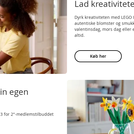
Lad kreativitet
Dyrk kreativiteten med LEGO 
autentiske blomster og smukke
valentinsdag, mors dag eller e
altid.
Køb her
din egen
"3 for 2"-medlemstilbuddet