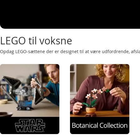
LEGO til voksne
Opdag LEGO-sættene der er designet til at være udfordrende, afsla