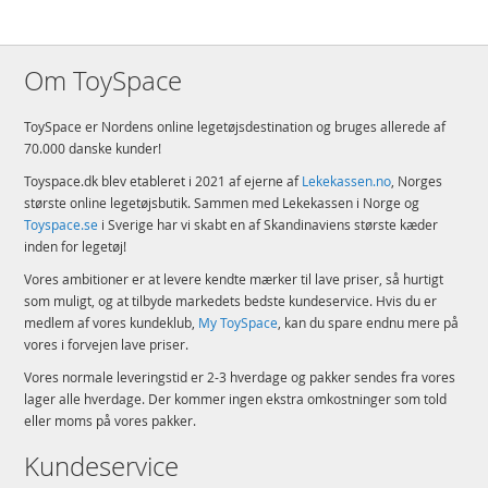
Om ToySpace
ToySpace er Nordens online legetøjsdestination og bruges allerede af
70.000 danske kunder!
Toyspace.dk blev etableret i 2021 af ejerne af
Lekekassen.no
, Norges
største online legetøjsbutik. Sammen med Lekekassen i Norge og
Toyspace.se
i Sverige har vi skabt en af Skandinaviens største kæder
inden for legetøj!
Vores ambitioner er at levere kendte mærker til lave priser, så hurtigt
som muligt, og at tilbyde markedets bedste kundeservice. Hvis du er
medlem af vores kundeklub,
My ToySpace
, kan du spare endnu mere på
vores i forvejen lave priser.
Vores normale leveringstid er 2-3 hverdage og pakker sendes fra vores
lager alle hverdage. Der kommer ingen ekstra omkostninger som told
eller moms på vores pakker.
Kundeservice