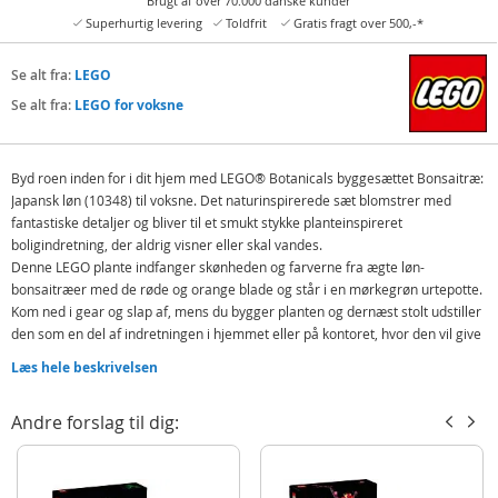
Brugt af over 70.000 danske kunder
Superhurtig levering
Toldfrit
Gratis fragt over 500,-*
Se alt fra:
LEGO
Se alt fra:
LEGO for voksne
Byd roen inden for i dit hjem med LEGO® Botanicals byggesættet Bonsaitræ:
Japansk løn (10348) til voksne. Det naturinspirerede sæt blomstrer med
fantastiske detaljer og bliver til et smukt stykke planteinspireret
boligindretning, der aldrig visner eller skal vandes.
Denne LEGO plante indfanger skønheden og farverne fra ægte løn-
bonsaitræer med de røde og orange blade og står i en mørkegrøn urtepotte.
Kom ned i gear og slap af, mens du bygger planten og dernæst stolt udstiller
den som en del af indretningen i hjemmet eller på kontoret, hvor den vil give
et strejf af fred og ro, uanset hvor du stiller den.
Læs hele beskrivelsen
Det japanske løn-bonsaitræ symboliserer fred og balance og menes at
bringe held og lykke og velstand, hvilket gør dette fordybende projekt til en
Andre forslag til dig:
fantastisk gave til planteelskere. Det er også en betænksom gaveidé som
indflyttergave, til valentinsdag, mors dag, fars dag eller som
fødselsdagsgave til kvinder, mænd og naturfans. Sættet indeholder 474
elementer.