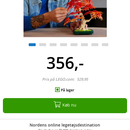
356,-
Pris på LEGO.com:
529,95
På lager
Køb nu
Nordens online legetøjsdestination