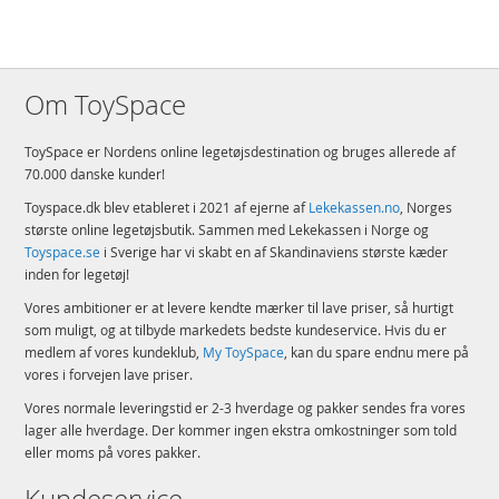
Detaljer
Antal klodser: 474
Alder: fra 18 år
Om ToySpace
Produktdetaljer
Model
10348
ToySpace er Nordens online legetøjsdestination og bruges allerede af
EAN
5702017814674
70.000 danske kunder!
Toyspace.dk blev etableret i 2021 af ejerne af
Lekekassen.no
, Norges
Mærke
LEGO
største online legetøjsbutik. Sammen med Lekekassen i Norge og
Toyspace.se
i Sverige har vi skabt en af Skandinaviens største kæder
inden for legetøj!
Vores ambitioner er at levere kendte mærker til lave priser, så hurtigt
som muligt, og at tilbyde markedets bedste kundeservice. Hvis du er
medlem af vores kundeklub,
My ToySpace
, kan du spare endnu mere på
vores i forvejen lave priser.
Vores normale leveringstid er 2-3 hverdage og pakker sendes fra vores
lager alle hverdage. Der kommer ingen ekstra omkostninger som told
eller moms på vores pakker.