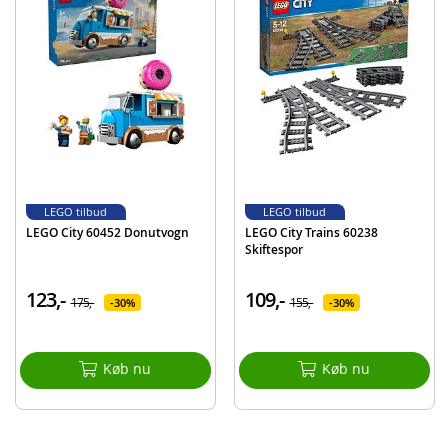
og ubegrænset rolleleg.
Stuntaction for børn fra 5 år – Sæt scenen til actionfyldte stuntshows og
konkurrencer med LEGO® City legesættet Kniv-stuntudfordring (60340),
der indeholder en minifigur fra LEGO City tv-serien
Hvad er der i æsken? – Alt, hvad børn behøver for at bygge den flotte
Kniv-stuntudfordring, samt en svinghjulsdrevet stuntmotorcykel og 2
minifigurer, bl.a. karakteren Shirley Keeper fra tv-serien LEGO® City
Adventures
Sjove funktioner – Børn kan sætte gang i stuntmotorcyklen og slippe den
for at lade den smadre gennem barriererne og aktivere funktionen med
faldende knive. Masser af inspiration til sjove shows og konkurrencer
LEGO tilbud
LEGO tilbud
En gave til enhver anledning – Dette LEGO® City Stuntz-legesæt kan
LEGO City 60452 Donutvogn
LEGO City Trains 60238
gives som fødselsdagsgave, julegave eller som en overraskelse til alle
Skiftespor
anledninger til børn fra 5 år, som elsker sejt stuntlegetøj
Størrelse – Modellen Kniv-stuntudfordring er over 14 cm høj, 20 cm bred
123,-
109,-
og 22 cm dyb
175,-
155,-
30%
30%
Indeholder sjovt LEGO® tilbehør – Minifigurtilbehøret omfatter en
legetøjs-megafon og en guitar
Køb nu
Køb nu
Byggesjov for stuntfans fra 5 år – Dette Stuntz-legetøj indeholder trykt
byggevejledning, der er nem at følge
Beregnet til kreativ leg – LEGO® City Stuntz-legetøj gør børn til
handlingens midtpunkt med omgivelser, fartøjer og figurer, der
inspirerer til kreativitet og fantasifuld leg