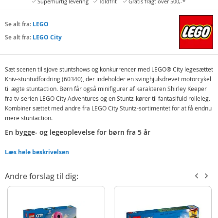
Superhurtig levering
Toldfrit
Gratis fragt over 500,-*
Se alt fra:
LEGO
Se alt fra:
LEGO City
Sæt scenen til sjove stuntshows og konkurrencer med LEGO® City legesættet
Kniv-stuntudfordring (60340), der indeholder en svinghjulsdrevet motorcykel
til ægte stuntaction. Børn får også minifigurer af karakteren Shirley Keeper
fra tv-serien LEGO City Adventures og en Stuntz-kører til fantasifuld rolleleg.
Kombiner sættet med andre fra LEGO City Stuntz-sortimentet for at få endnu
mere stuntaction.
En bygge- og legeoplevelse for børn fra 5 år
Dette LEGO City Stuntz-legesæt omfatter en nem billedbaseret
Læs hele beskrivelsen
byggevejledning, så børn kan føle glæden ved at bygge deres eget LEGO
legetøj eller invitere venner og familiemedlemmer på en sjov fælles bygge-
og legeoplevelse.
Andre forslag til dig:
Inspiration til kreativ leg
LEGO City legesæt gør børn til hovedpersoner i handlingen med seje fartøjer,
detaljerede omgivelser og inspirerende figurer, der stimulerer til fantasifuld