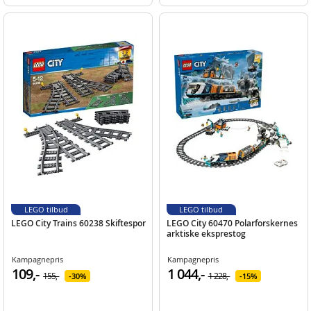
LEGO tilbud
LEGO tilbud
LEGO City Trains 60238 Skiftespor
LEGO City 60470 Polarforskernes
arktiske eksprestog
Kampagnepris
Kampagnepris
109,-
1 044,-
155,-
1 228,-
30%
15%