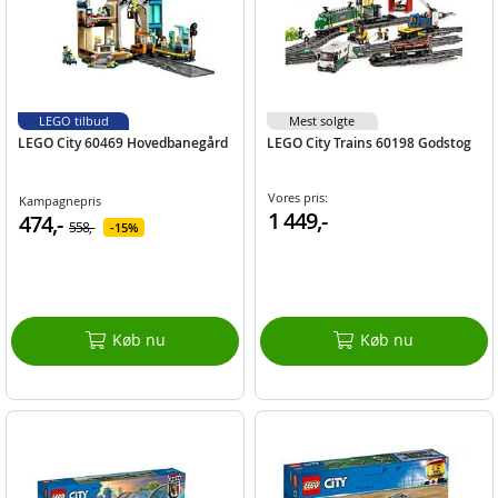
LEGO tilbud
Mest solgte
LEGO City 60469 Hovedbanegård
LEGO City Trains 60198 Godstog
Vores pris:
Kampagnepris
1 449,-
474,-
558,-
15%
Køb nu
Køb nu