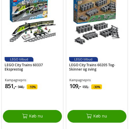
LEGO tilbud
LEGO tilbud
LEGO City Trains 60337
LEGO City Trains 60205 Tog-
Eksprestog
Skinner og sving
Kampagnepris
Kampagnepris
851,-
109,-
946,-
155,-
10%
30%
Køb nu
Køb nu