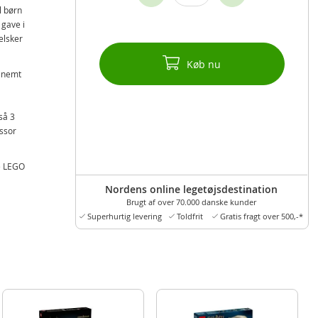
l børn
 gave i
elsker
Køb nu
r nemt
så 3
ssor
e LEGO
mest
Nordens online legetøjsdestination
Brugt af over 70.000 danske kunder
relset
Superhurtig levering
Toldfrit
Gratis fragt over 500,-*
et
ione
ud, så
osa-