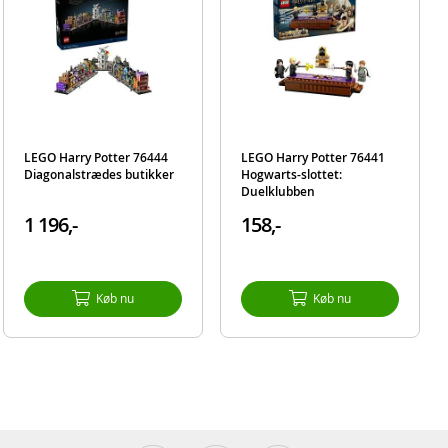
rry
menter,
 i høj
e
LEGO Harry Potter 76444
LEGO Harry Potter 76441
vor
Diagonalstrædes butikker
Hogwarts-slottet:
langt
Duelklubben
gheder
i en
1 196,-
158,-
 den
ed 204
Køb nu
Køb nu
et op