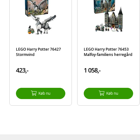
LEGO Harry Potter 76427
LEGO Harry Potter 76453
Stormvind
Malfoy-familiens herregård
423,-
1 058,-
Køb nu
Køb nu