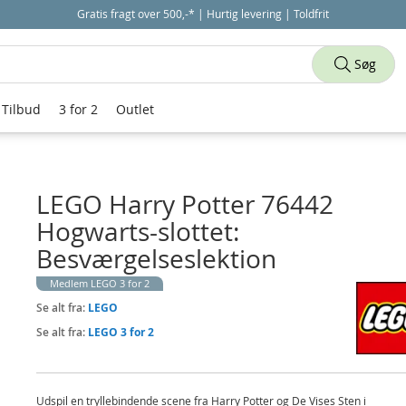
Gratis fragt over 500,-* | Hurtig levering | Toldfrit
Søg
Tilbud
3 for 2
Outlet
LEGO Harry Potter 76442
Hogwarts-slottet:
Besværgelseslektion
Medlem LEGO 3 for 2
Se alt fra:
LEGO
Se alt fra:
LEGO 3 for 2
Udspil en tryllebindende scene fra Harry Potter og De Vises Sten i