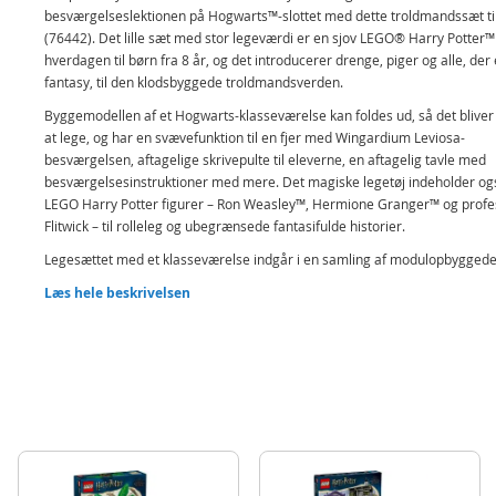
besværgelseslektionen på Hogwarts™-slottet med dette troldmandssæt ti
(76442). Det lille sæt med stor legeværdi er en sjov LEGO® Harry Potter™
hverdagen til børn fra 8 år, og det introducerer drenge, piger og alle, der 
fantasy, til den klodsbyggede troldmandsverden.
Byggemodellen af et Hogwarts-klasseværelse kan foldes ud, så det blive
at lege, og har en svævefunktion til en fjer med Wingardium Leviosa-
besværgelsen, aftagelige skrivepulte til eleverne, en aftagelig tavle med
besværgelsesinstruktioner med mere. Det magiske legetøj indeholder og
LEGO Harry Potter figurer – Ron Weasley™, Hermione Granger™ og profe
Flitwick – til rolleleg og ubegrænsede fantasifulde historier.
Legesættet med et klasseværelse indgår i en samling af modulopbygged
Harry Potter sæt (sælges separat), der kan kombineres for at skabe den 
Læs hele beskrivelsen
detaljerede LEGO klodsbyggede scene fra Hogwarts-slottet nogensinde.
Troldmandslegetøj til børn – Genskab en fortryllende scene i klassevæ
fra Harry Potter og De Vises Sten med LEGO® Harry Potter™ legesætt
Hogwarts™-slottet: Besværgelseslektion
3 LEGO® Harry Potter™ figurer – Minifigurer af Ron Weasley™, Herm
Granger™ og professor Flitwick
Harry Potter™-legesæt med klasseværelse – Klasselokalet kan foldes 
det er nemt at lege med, og omfatter en fjer med en Wingardium Levi
svævefunktion samt aftagelige skrivepulte og en tavle med