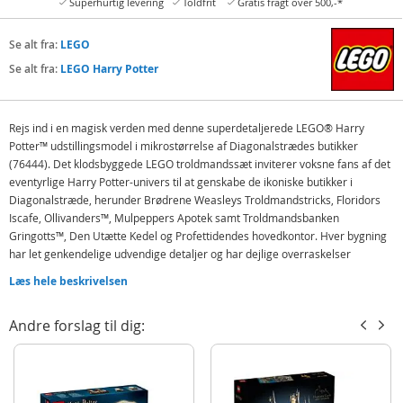
Superhurtig levering
Toldfrit
Gratis fragt over 500,-*
Se alt fra:
LEGO
Se alt fra:
LEGO Harry Potter
Rejs ind i en magisk verden med denne superdetaljerede LEGO® Harry
Potter™ udstillingsmodel i mikrostørrelse af Diagonalstrædes butikker
(76444). Det klodsbyggede LEGO troldmandssæt inviterer voksne fans af det
eventyrlige Harry Potter-univers til at genskabe de ikoniske butikker i
Diagonalstræde, herunder Brødrene Weasleys Troldmandstricks, Floridors
Iscafe, Ollivanders™, Mulpeppers Apotek samt Troldmandsbanken
Gringotts™, Den Utætte Kedel og Profettidendes hovedkontor. Hver bygning
har let genkendelige udvendige detaljer og har dejlige overraskelser
indenfor.
Læs hele beskrivelsen
Den magiske udstillingsmodel er iøjnefaldende som indretning. Udstil den
enten som en 2-sidet gade eller som én lang række bygninger, eller del den
Andre forslag til dig:
op i 5 sektioner for at se nærmere på den. Tilføj de 12 unikke LEGO Harry
Potter mikrofigurer og Natbussen for at vække minder om klassiske scener.
Byggesættet i mikrostørrelse indgår i et sortiment af LEGO sæt til voksne, og
er en super gave til dig selv eller andre Harry Potter-fans.