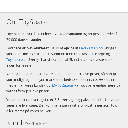
række af bygninger
Detaljer:
Om ToySpace
Antal klodser: 2750
Alder: fra 18 år
ToySpace er Nordens online legetøjsdestination og bruges allerede af
70.000 danske kunder!
Produktdetaljer
Model
76444
Toyspace.dk blev etableret i 2021 af ejerne af
Lekekassen.no
, Norges
EAN
5702017812823
største online legetøjsbutik. Sammen med Lekekassen i Norge og
Toyspace.se
i Sverige har vi skabt en af Skandinaviens største kæder
Mærke
LEGO
inden for legetøj!
Vores ambitioner er at levere kendte mærker til lave priser, så hurtigt
som muligt, og at tilbyde markedets bedste kundeservice. Hvis du er
medlem af vores kundeklub,
My ToySpace
, kan du spare endnu mere på
vores i forvejen lave priser.
Vores normale leveringstid er 2-3 hverdage og pakker sendes fra vores
lager alle hverdage. Der kommer ingen ekstra omkostninger som told
eller moms på vores pakker.
Kundeservice