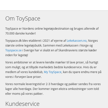
Antal klodser: 1363
Alder: fra 18 år
Om ToySpace
Produktdetaljer
Model
10315
ToySpace er Nordens online legetøjsdestination og bruges allerede af
EAN
5702017416885
70.000 danske kunder!
Mærke
LEGO
Toyspace.dk blev etableret i 2021 af ejerne af
Lekekassen.no
, Norges
største online legetøjsbutik. Sammen med Lekekassen i Norge og
Toyspace.se
i Sverige har vi skabt en af Skandinaviens største kæder
inden for legetøj!
Vores ambitioner er at levere kendte mærker til lave priser, så hurtigt
som muligt, og at tilbyde markedets bedste kundeservice. Hvis du er
medlem af vores kundeklub,
My ToySpace
, kan du spare endnu mere på
vores i forvejen lave priser.
Vores normale leveringstid er 2-3 hverdage og pakker sendes fra vores
lager alle hverdage. Der kommer ingen ekstra omkostninger som told
eller moms på vores pakker.
Kundeservice