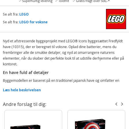
Superhurtig levering
Toldfrit
Gratis fragt over 500,-*
Se alt fra:
LEGO
Se alt fra:
LEGO for voksne
Nyd et afstressende byggeprojekt med LEGO® Icons byggesættet Fredfyldt
have (10315), der er beregnet til voksne. Oplad dine batterier, mens du
frembringer alle de smukke detaljer, og nyd at omarrangere naturens
elementer, når du skaber det perfekte look til at udstille derhjemme eller på
kontoret.
En have fuld af detaljer
Byggemodellen er baseret på en traditionel japansk have og omfatter en
buebro, vandløb, koi-karpe, lotusblomster, træer, klipper, stenlygter og en
Læs hele beskrivelsen
pavillon med et detaljeret rum til te-ceremonier.
Velkommen til din helt egen zone
Andre forslag til dig:
Find plads til ægte afslapning med LEGO Icons Fredfyldt have – et fristed for
voksne og en fremragende gaveidé til alle, der brænder for havearbejde og
mindfulness. Se det inspirerende udvalg af LEGO byggesæt til voksne.
Byg og pas en smuk have – Giv dig selv tid til at fordybe dig i LEGO® Icons