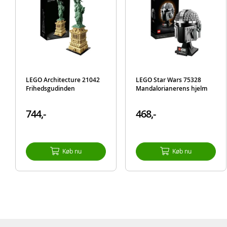
LEGO Architecture 21042
LEGO Star Wars 75328
Frihedsgudinden
Mandalorianerens hjelm
744,-
468,-
Køb nu
Køb nu