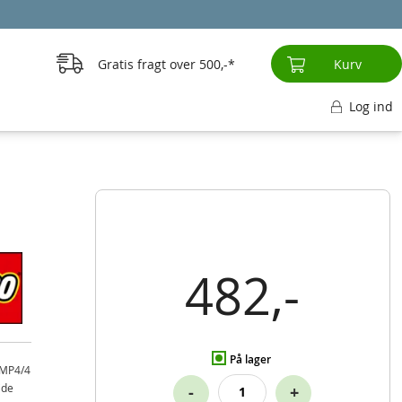
Gratis fragt over
500,-
Kurv
Log ind
482,-
På lager
 MP4/4
jde
-
+