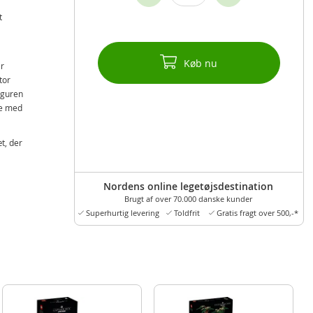
t
Køb nu
ar
tor
iguren
de med
t, der
version
Nordens online legetøjsdestination
et
Brugt af over 70.000 danske kunder
Superhurtig levering
Toldfrit
Gratis fragt over 500,-*
skal
rende
e og en
holder