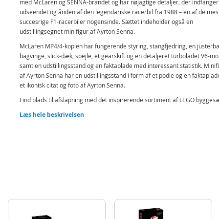
med McLaren og SENNA-brandet og har nøjagtige detaljer, der indfanger
udseendet og ånden af den legendariske racerbil fra 1988 – en af de mes
succesrige F1-racerbiler nogensinde. Sættet indeholder også en
udstillingsegnet minifigur af Ayrton Senna.
McLaren MP4/4-kopien har fungerende styring, stangfjedring, en justerb
bagvinge, slick-dæk, spejle, et gearskift og en detaljeret turboladet V6-mo
samt en udstillingsstand og en faktaplade med interessant statistik. Minif
af Ayrton Senna har en udstillingsstand i form af et podie og en faktapla
et ikonisk citat og foto af Ayrton Senna.
Find plads til afslapning med det inspirerende sortiment af LEGO byggesæ
er designet specielt til voksne. LEGO Builder appen indeholder en digital 
Læs hele beskrivelsen
af byggevejledningen, der følger med dette sæt.
Samlerobjekt af racerbil til voksne – LEGO® Icons modelbyggeprojekt
McLaren MP4/4 og Ayrton Senna er designet til fans af motorsport og
ikoniske køretøjer
Hvad er der i æsken? – Det kreative byggesæt indeholder alt, hvad du 
bruge til at skabe en målfast skalamodel af McLaren MP4/4 samt
udstillingsstande til racerbilen og minifiguren af Ayrton Senna
Detaljer og funktioner – LEGO® Icons kopien af en racerbil har funge
styring, stangfjedring, justerbar bagvinge, slick-dæk, spejle, gearskift
detaljeret turboladet V6-motor
Indretningselement til skrivebordet derhjemme og på kontoret – Inde