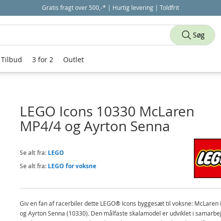
Gratis fragt over 500,-* | Hurtig levering | Toldfrit
Søg
Tilbud
3 for 2
Outlet
LEGO Icons 10330 McLaren
MP4/4 og Ayrton Senna
Se alt fra:
LEGO
Se alt fra:
LEGO for voksne
Giv en fan af racerbiler dette LEGO® Icons byggesæt til voksne: McLaren
og Ayrton Senna (10330). Den målfaste skalamodel er udviklet i samarbe