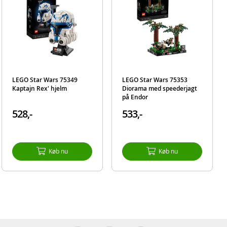
n
 et
en
ns
LEGO Star Wars 75349
LEGO Star Wars 75353
 indgår
Kaptajn Rex' hjelm
Diorama med speederjagt
på Endor
528,-
533,-
Køb nu
Køb nu