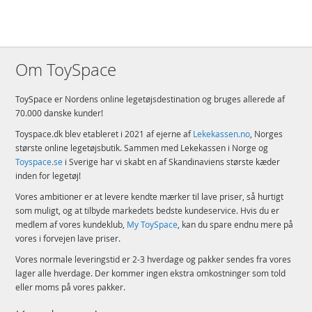
Høj kvalitet – I mere end 6 årtier er LEGO klodser blevet fremstillet, så de
passer nemt og perfekt sammen hver gang: Intet behov for ninja-evner
Altid i sikre hænder – LEGO byggeklodser lever op til strenge
internationale sikkerhedsstandarder
Om ToySpace
Detaljer:
ToySpace er Nordens online legetøjsdestination og bruges allerede af
Antal klodser: 973
70.000 danske kunder!
Alder: fra 10 år
Toyspace.dk blev etableret i 2021 af ejerne af
Lekekassen.no
, Norges
Produktdetaljer
største online legetøjsbutik. Sammen med Lekekassen i Norge og
Model
71786
Toyspace.se
i Sverige har vi skabt en af Skandinaviens største kæder
EAN
5702017413020
inden for legetøj!
Vores ambitioner er at levere kendte mærker til lave priser, så hurtigt
Mærke
LEGO
som muligt, og at tilbyde markedets bedste kundeservice. Hvis du er
Aktuelt
Mest solgte
medlem af vores kundeklub,
My ToySpace
, kan du spare endnu mere på
vores i forvejen lave priser.
Vores normale leveringstid er 2-3 hverdage og pakker sendes fra vores
lager alle hverdage. Der kommer ingen ekstra omkostninger som told
eller moms på vores pakker.