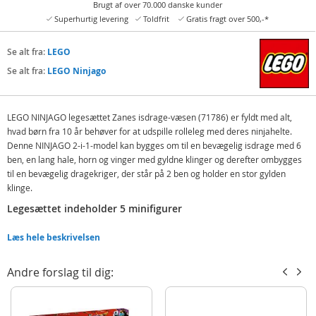
Brugt af over 70.000 danske kunder
Superhurtig levering
Toldfrit
Gratis fragt over 500,-*
Se alt fra:
LEGO
Se alt fra:
LEGO Ninjago
LEGO NINJAGO legesættet Zanes isdrage-væsen (71786) er fyldt med alt,
hvad børn fra 10 år behøver for at udspille rolleleg med deres ninjahelte.
Denne NINJAGO 2-i-1-model kan bygges om til en bevægelig isdrage med 6
ben, en lang hale, horn og vinger med gyldne klinger og derefter ombygges
til en bevægelig dragekriger, der står på 2 ben og holder en stor gylden
klinge.
Legesættet indeholder 5 minifigurer
Byggesættet indeholder 5 minifigurer: Zane og Pixal, hver med et sværd, som
Læs hele beskrivelsen
kan udspille kampe mod skurkene Knogleridder, Knoglekriger og
Knoglekongen, som hver har et våben fra de grønne knoglekrigeres
våbenpakke. Denne skurke-trio har også et klodsbygget tempel, hvor de kan
Andre forslag til dig:
samles.
LEGO Builder appen