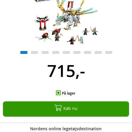
715,-
På lager
Køb nu
Nordens online legetøjsdestination