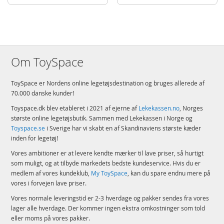
Størrelse – LEGO® byg-selv-sættet af Kais drage-Spinjitzu-spinner med
54 elementer er over 6 cm højt, 10 cm langt og 9 cm bredt
Detaljer:
Antal klodser: 54
Om ToySpace
Alder: fra 6 år
Produktdetaljer
Model
71823
ToySpace er Nordens online legetøjsdestination og bruges allerede af
70.000 danske kunder!
EAN
5702017818733
Toyspace.dk blev etableret i 2021 af ejerne af
Lekekassen.no
, Norges
Mærke
LEGO
største online legetøjsbutik. Sammen med Lekekassen i Norge og
Toyspace.se
i Sverige har vi skabt en af Skandinaviens største kæder
inden for legetøj!
Vores ambitioner er at levere kendte mærker til lave priser, så hurtigt
som muligt, og at tilbyde markedets bedste kundeservice. Hvis du er
medlem af vores kundeklub,
My ToySpace
, kan du spare endnu mere på
vores i forvejen lave priser.
Vores normale leveringstid er 2-3 hverdage og pakker sendes fra vores
lager alle hverdage. Der kommer ingen ekstra omkostninger som told
eller moms på vores pakker.