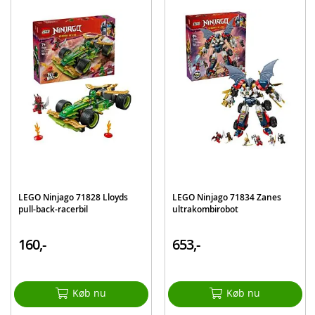
omfatter mech-robotter, drager og templer, så fans kan udspille seje
actionscener. Hvert ninjalegesæt kan samles med LEGO Builder appen, som
guider dig og dit barn på et nemt og intuitivt byggeeventyr.
Actionfyldt LEGO® NINJAGO® legetøj til børn – Drenge og piger fra 6 år
kan udspille scener fra sæson 3 af tv-serien NINJAGO: Dragerne vågner
med Kais drage-Spinjitzu-spinner
Spinnerlegetøj med fart på – Tryk på affyringsknappen for at slippe Kais
drage-Spinjitzu-spinner løs i et hurtigt spin, og se 2 kraftelementer, som
kan flyve af, når den rammer sit mål
2 NINJAGO®-minifigurer – Byggesættet til børn omfatter Kai, der sidder i
Spinjitzu-spinneren, en skurkagtig dragonisk spejder samt en lille
dragemodel
Våbentilbehør – Hver minifigur af NINJAGO®-karakterer har et våben
som tilbehør, der giver større legeværdi: Kai har et sværd, og den
dragoniske spejder har en økse
LEGO Ninjago 71828 Lloyds
LEGO Ninjago 71834 Zanes
pull-back-racerbil
ultrakombirobot
Idé som ninjagave til børn – Det lille LEGO® legesæt rummer en sjov
bygge- og legeoplevelse og er en perfekt gaveidé til ninjafans med en
passion for eventyrfyldt legetøj
160,-
653,-
Større ninjaeventyr – Hold udkig efter mere LEGO® NINJAGO® legetøj
(samlesættene sælges separat), der omfatter drager, templer og fartøjer
Et univers af LEGO® NINJAGO® legetøjssæt – Det omfattende sortiment
Køb nu
Køb nu
af børnelegetøj giver børn mulighed for at fordybe sig i en fantasy-verden
og nyde fantasifuld leg med deres ninjahelte