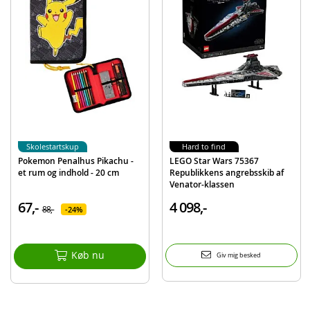
Skolestartskup
Hard to find
Pokemon Penalhus Pikachu -
LEGO Star Wars 75367
et rum og indhold - 20 cm
Republikkens angrebsskib af
Venator-klassen
67,-
4 098,-
88,-
24%
Køb nu
Giv mig besked