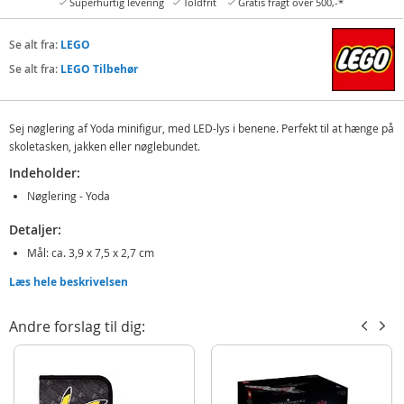
Superhurtig levering
Toldfrit
Gratis fragt over 500,-*
Se alt fra:
LEGO
Se alt fra:
LEGO Tilbehør
Sej nøglering af Yoda minifigur, med LED-lys i benene. Perfekt til at hænge på
skoletasken, jakken eller nøglebundet.
Indeholder:
Nøglering - Yoda
Detaljer:
Mål: ca. 3,9 x 7,5 x 2,7 cm
Batteribehov: 2 x CR2025 knapbatterier (demo inkluderet)
Læs hele beskrivelsen
Alder: fra 6 år
Andre forslag til dig:
Produktdetaljer
Model
4005036-LGL-KE11H
EAN
4895028521172
Mærke
LEGO