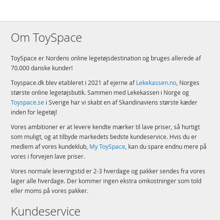
Om ToySpace
ToySpace er Nordens online legetøjsdestination og bruges allerede af
70.000 danske kunder!
Toyspace.dk blev etableret i 2021 af ejerne af
Lekekassen.no
, Norges
største online legetøjsbutik. Sammen med Lekekassen i Norge og
Toyspace.se
i Sverige har vi skabt en af Skandinaviens største kæder
inden for legetøj!
Vores ambitioner er at levere kendte mærker til lave priser, så hurtigt
som muligt, og at tilbyde markedets bedste kundeservice. Hvis du er
medlem af vores kundeklub,
My ToySpace
, kan du spare endnu mere på
vores i forvejen lave priser.
Vores normale leveringstid er 2-3 hverdage og pakker sendes fra vores
lager alle hverdage. Der kommer ingen ekstra omkostninger som told
eller moms på vores pakker.
Kundeservice