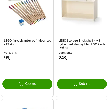
LEGO farveblyanter og 1 klods-top
LEGO Storage Brick shelf 4 + 8 -
- 12 stk
hylde med stor og lille LEGO klods
- White
Vores pris:
Vores pris:
99,-
248,-
Køb nu
Køb nu