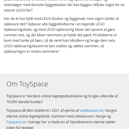
notesbøger med ikoniske byggeklodser der kan bygges. Måske noget for en
voksne LEGO-fan?
Har du et hus fyldt med LEGO klodser og byggesæt, men ingen steder at
opbevare det? Opbevar alle byggeklodserne i en legende LEGO
Opbevaringsboks, og med LEGO opbevaring bliver det sjovere at gøre
rummet rent, og det bliver nemmere at holde det pænt. Produkterne er
lavet med tanke på børn, så de nemt kan håndtere og bruge dem selv.
LEGO opbevaringskasserne kan stables og sættes sammen, så
opbevaringen er endnu nemmere!
Om ToySpace
ToySpace er Nordens online legetøjsdestination og bruges allerede af
70.000 danske kunder!
Toyspace.dk blev etableret i 2021 af ejerne af
Lekekassen.no
, Norges
største online legetøjsbutik. Sammen med Lekekassen i Norge og
Toyspace.se
i Sverige har vi skabt en af Skandinaviens største kæder
inden for legetøj!