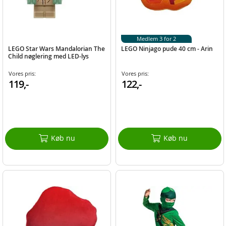
Medlem 3 for 2
LEGO Star Wars Mandalorian The
LEGO Ninjago pude 40 cm - Arin
Child nøglering med LED-lys
Vores pris:
Vores pris:
119,-
122,-
Køb nu
Køb nu