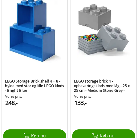
LEGO Storage Brick shelf 4 + 8 -
LEGO storage brick 4 -
hylde med stor og lille LEGO klods
opbevaringsklods med låg - 25 x
- Bright Blue
25 cm - Medium Stone Grey -
Design Collection
Vores pris:
Vores pris:
248,-
133,-
Køb nu
Køb nu