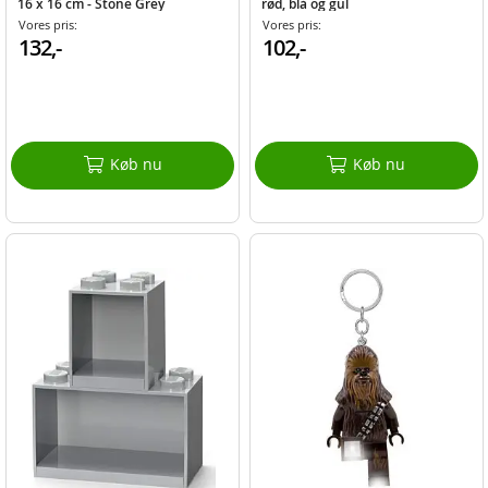
16 x 16 cm - Stone Grey
rød, blå og gul
Vores pris:
Vores pris:
132,-
102,-
Køb nu
Køb nu