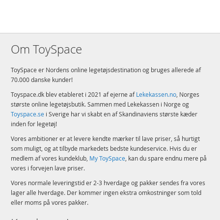
Alder: fra 18 år
Produktdetaljer
Model
42171
EAN
5702017583563
Om ToySpace
Mærke
LEGO
ToySpace er Nordens online legetøjsdestination og bruges allerede af
Aktuelt
Mest solgte
70.000 danske kunder!
Toyspace.dk blev etableret i 2021 af ejerne af
Lekekassen.no
, Norges
største online legetøjsbutik. Sammen med Lekekassen i Norge og
Toyspace.se
i Sverige har vi skabt en af Skandinaviens største kæder
inden for legetøj!
Vores ambitioner er at levere kendte mærker til lave priser, så hurtigt
som muligt, og at tilbyde markedets bedste kundeservice. Hvis du er
medlem af vores kundeklub,
My ToySpace
, kan du spare endnu mere på
vores i forvejen lave priser.
Vores normale leveringstid er 2-3 hverdage og pakker sendes fra vores
lager alle hverdage. Der kommer ingen ekstra omkostninger som told
eller moms på vores pakker.