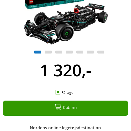
1 320,-
På lager
Køb nu
Nordens online legetøjsdestination