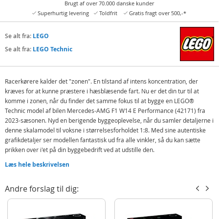
Brugt af over 70.000 danske kunder
Superhurtig levering
Toldfrit
Gratis fragt over 500,-*
Se alt fra:
LEGO
Se alt fra:
LEGO Technic
Racerkørere kalder det "zonen". En tilstand af intens koncentration, der
kræves for at kunne præstere i hæsblæsende fart. Nu er det din tur til at
komme i zonen, når du finder det samme fokus til at bygge en LEGO®
Technic model af bilen Mercedes-AMG F1 W14 E Performance (42171) fra
2023-sæsonen. Nyd en berigende byggeoplevelse, når du samler detaljerne i
denne skalamodel til voksne i størrelsesforholdet 1:8. Med sine autentiske
grafikdetaljer ser modellen fantastisk ud fra alle vinkler, så du kan sætte
prikken over i'et på din byggebedrift ved at udstille den.
Funktionerne omfatter styring ved hjælp af rattet eller med grebet oven på
Læs hele beskrivelsen
bilen. Fjern motorhjelmen for at afsløre differentialet og den 6-cylindrede
motor med bevægelige stempler. Modellens utrolige detaljer inkluderer også
Andre forslag til dig:
en vinge, der kan åbnes og er inspireret af den virkelige bils DRS.
Byggesættet med en Mercedes F1-modelbil til voksne vil være en
fremragende gaveidé til racerfans, der elsker cool LEGO sæt.