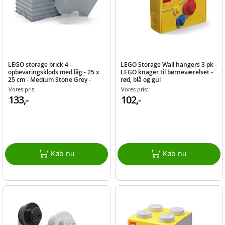
LEGO storage brick 4 -
LEGO Storage Wall hangers 3 pk -
opbevaringsklods med låg - 25 x
LEGO knager til børneværelset -
25 cm - Medium Stone Grey -
rød, blå og gul
Design Collection
Vores pris:
Vores pris:
133,-
102,-
Køb nu
Køb nu