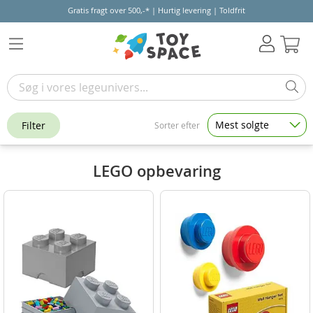
Gratis fragt over 500,-* | Hurtig levering | Toldfrit
Kur
Mest solgte
Filter
Sorter efter
LEGO opbevaring