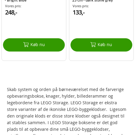
- Bright Blue
25 cm - dark stone grey
Vores pris:
Vores pris:
248,-
133,-
Køb nu
Køb nu
Skab system og orden på børneværelset med de farverige
opbevaringsbokse, knager, hylder, billederammer og
legebordene fra LEGO Storage. LEGO Storage er ekstra
store varianter af de ikoniske LEGO-byggeklodser. Ligesom
den originale klods er disse store klodser også designet til
at stables sammen. I LEGO Storage boksene er det god
plads til at opbevare dine små LEGO-byggeklodser,