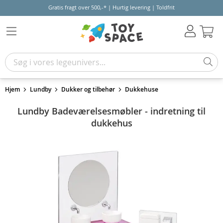
Gratis fragt over 500,-* | Hurtig levering | Toldfrit
Kur
Hjem
Lundby
Dukker og tilbehør
Dukkehuse
Lundby Badeværelsesmøbler - indretning til
dukkehus