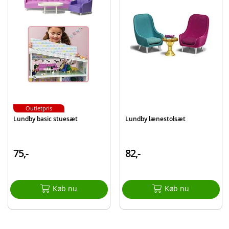
Produktdetaljer
Model
603061
EAN
7315626030618
Mærke
Lundby
Outletpris
Lundby basic stuesæt
Lundby lænestolsæt
75,-
82,-
Køb nu
Køb nu