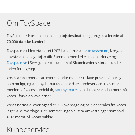
Om ToySpace
ToySpace er Nordens online legetøjsdestination og bruges allerede af
70.000 danske kunder!
Toyspace.dk blev etableret i 2021 af ejerne af
Lekekassen.no
, Norges
største online legetøjsbutik. Sammen med Lekekassen i Norge og
Toyspace.se
i Sverige har vi skabt en af Skandinaviens største kæder
inden for legetøj!
Vores ambitioner er at levere kendte mærker til lave priser, så hurtigt
som muligt, og at tilbyde markedets bedste kundeservice. Hvis du er
medlem af vores kundeklub,
My ToySpace
, kan du spare endnu mere på
vores i forvejen lave priser.
Vores normale leveringstid er 2-3 hverdage og pakker sendes fra vores
lager alle hverdage. Der kommer ingen ekstra omkostninger som told
eller moms på vores pakker.
Kundeservice