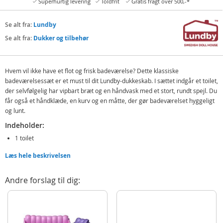
Superhurtig levering
Toldfrit
Gratis fragt over 500,-*
Se alt fra:
Lundby
Se alt fra:
Dukker og tilbehør
Hvem vil ikke have et flot og frisk badeværelse? Dette klassiske
badeværelsessæt er et must til dit Lundby-dukkeskab. I sættet indgår et toilet,
der selvfølgelig har vipbart bræt og en håndvask med et stort, rundt spejl. Du
får også et håndklæde, en kurv og en måtte, der gør badeværelset hyggeligt
og lunt.
Indeholder:
1 toilet
1 vask med spejl
Læs hele beskrivelsen
1 håndklæde
1 kurv
Andre forslag til dig:
1 måtte
Detaljer:
Alder: fra 4 år