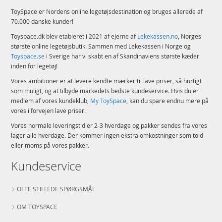
ToySpace er Nordens online legetøjsdestination og bruges allerede af
70.000 danske kunder!
Toyspace.dk blev etableret i 2021 af ejerne af
Lekekassen.no
, Norges
største online legetøjsbutik. Sammen med Lekekassen i Norge og
Toyspace.se
i Sverige har vi skabt en af Skandinaviens største kæder
inden for legetøj!
Vores ambitioner er at levere kendte mærker til lave priser, så hurtigt
som muligt, og at tilbyde markedets bedste kundeservice. Hvis du er
medlem af vores kundeklub,
My ToySpace
, kan du spare endnu mere på
vores i forvejen lave priser.
Vores normale leveringstid er 2-3 hverdage og pakker sendes fra vores
lager alle hverdage. Der kommer ingen ekstra omkostninger som told
eller moms på vores pakker.
Kundeservice
OFTE STILLEDE SPØRGSMÅL
OM TOYSPACE