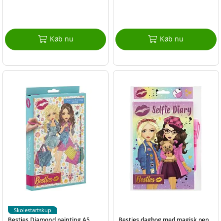
Køb nu
Køb nu
Skolestartskup
Besties Diamond painting A5
Besties dagbog med magisk pen