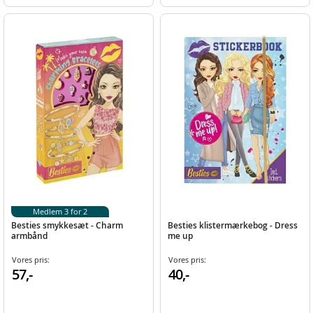
Medlem 3 for 2
Besties smykkesæt - Charm
Besties klistermærkebog - Dress
armbånd
me up
Vores pris:
Vores pris:
57,-
40,-