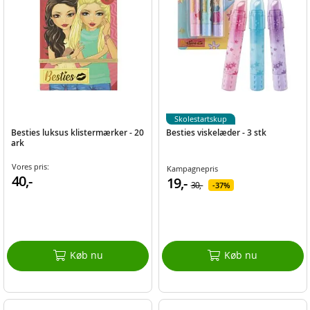
Skolestartskup
Besties luksus klistermærker - 20
Besties viskelæder - 3 stk
ark
Vores pris:
Kampagnepris
40,-
19,-
30,-
37%
Køb nu
Køb nu