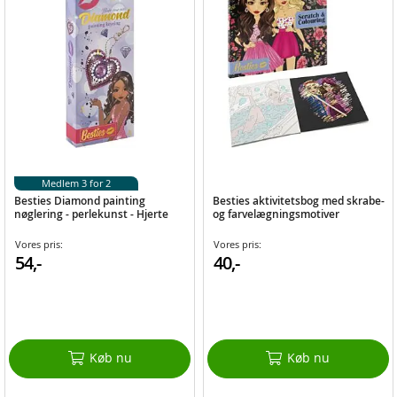
Medlem 3 for 2
Besties Diamond painting
Besties aktivitetsbog med skrabe-
nøglering - perlekunst - Hjerte
og farvelægningsmotiver
Vores pris:
Vores pris:
54,-
40,-
Køb nu
Køb nu