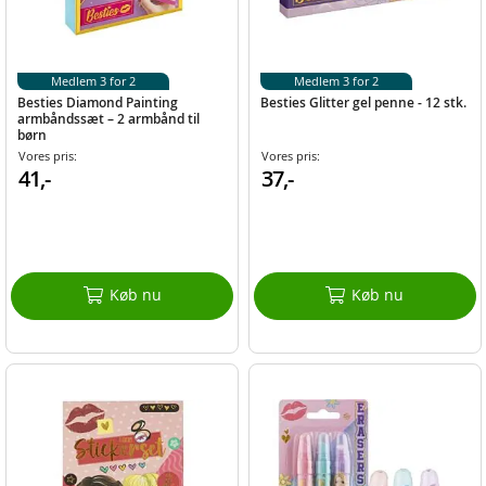
Medlem 3 for 2
Medlem 3 for 2
Besties Diamond Painting
Besties Glitter gel penne - 12 stk.
armbåndssæt – 2 armbånd til
børn
Vores pris:
Vores pris:
41,-
37,-
Køb nu
Køb nu