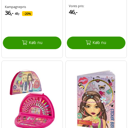
Vores pris:
Kampagnepris
46,-
36,-
45,-
20%
Køb nu
Køb nu