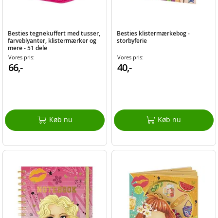
Besties tegnekuffert med tusser,
Besties klistermærkebog -
farveblyanter, klistermærker og
storbyferie
mere - 51 dele
Vores pris:
Vores pris:
66,-
40,-
Køb nu
Køb nu