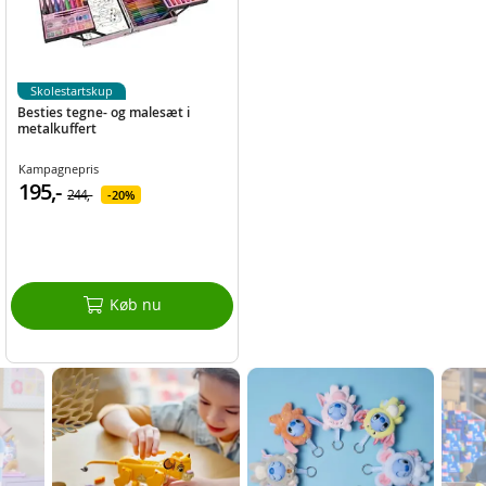
Skolestartskup
Besties tegne- og malesæt i
metalkuffert
Kampagnepris
195,-
244,-
20%
Køb nu