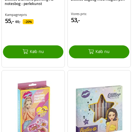
notesbog - perlekunst
Vores pris:
Kampagnepris
53,-
55,-
69,-
20%
Køb nu
Køb nu