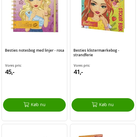
Besties notesbog med linjer - rosa
Besties klistermærkebog -
strandferie
Vores pris:
Vores pris:
45,-
41,-
Køb nu
Køb nu