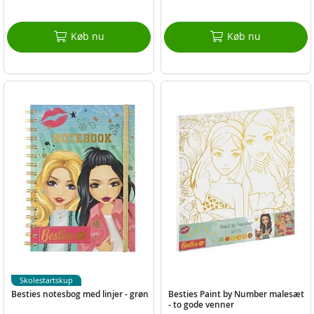
Køb nu
Køb nu
Skolestartskup
Besties notesbog med linjer - grøn
Besties Paint by Number malesæt
- to gode venner