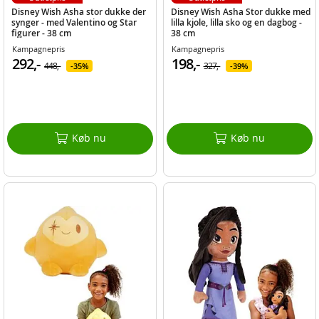
Disney Wish Asha stor dukke der
Disney Wish Asha Stor dukke med
synger - med Valentino og Star
lilla kjole, lilla sko og en dagbog -
figurer - 38 cm
38 cm
Kampagnepris
Kampagnepris
292,-
198,-
448,-
327,-
35%
39%
Køb nu
Køb nu