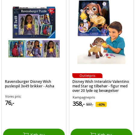
Outletpris
Ravensburger Disney Wish
Disney Wish Interaktiv Valentino
puslespil 3x49 brikker - Asha
med Star og tilbehør - figur med
over 20 lyde og bevægelser
Vores pris:
Kampagnepris
76,-
358,-
597,-
40%
Køb nu
Køb nu