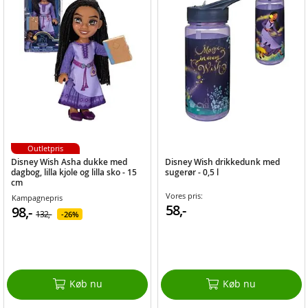
Outletpris
Disney Wish Asha dukke med
Disney Wish drikkedunk med
dagbog, lilla kjole og lilla sko - 15
sugerør - 0,5 l
cm
Vores pris:
Kampagnepris
58,-
98,-
132,-
26%
Køb nu
Køb nu