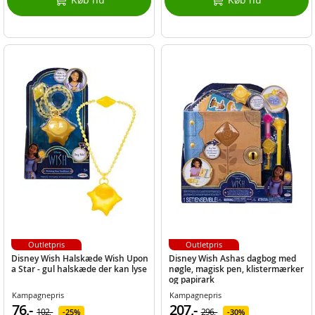
Outletpris
Outletpris
Disney Wish Halskæde Wish Upon
Disney Wish Ashas dagbog med
a Star - gul halskæde der kan lyse
nøgle, magisk pen, klistermærker
og papirark
Kampagnepris
Kampagnepris
76,-
207,-
102,-
296,-
25%
30%