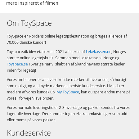
mere inspireret af filmen!
Om ToySpace
ToySpace er Nordens online legetøjsdestination og bruges allerede af
70.000 danske kunder!
Toyspace.dk blev etableret i 2021 af ejerne af
Lekekassen.no
, Norges
største online legetøjsbutik. Sammen med Lekekassen i Norge og
Toyspace.se
i Sverige har vi skabt en af Skandinaviens største kæder
inden for legetøj!
Vores ambitioner er at levere kendte mærker til lave priser, så hurtigt
som muligt, og at tilbyde markedets bedste kundeservice. Hvis du er
medlem af vores kundeklub,
My ToySpace
, kan du spare endnu mere på
vores i forvejen lave priser.
Vores normale leveringstid er 2-3 hverdage og pakker sendes fra vores
lager alle hverdage. Der kommer ingen ekstra omkostninger som told
eller moms på vores pakker.
Kundeservice