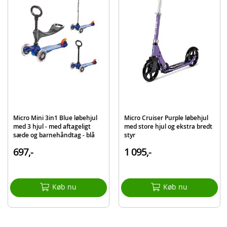
Mål: 6 x 4 cm
Produktdetaljer
Model
AC4651
EAN
7630053526344
Mærke
Micro
Micro Mini 3in1 Blue løbehjul
Micro Cruiser Purple løbehjul
med 3 hjul - med aftageligt
med store hjul og ekstra bredt
sæde og barnehåndtag - blå
styr
697,-
1 095,-
Køb nu
Køb nu