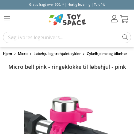
Gratis fragt over 500,-* | Hurtig levering | Toldfrit
Kur
Hjem
Micro
Løbehjul og trehjulet cykler
Cykelhjelme og tilbehør
Micro bell pink - ringeklokke til løbehjul - pink