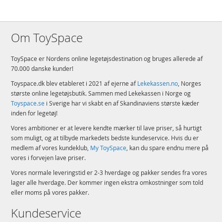
Om ToySpace
ToySpace er Nordens online legetøjsdestination og bruges allerede af
70.000 danske kunder!
Toyspace.dk blev etableret i 2021 af ejerne af
Lekekassen.no
, Norges
største online legetøjsbutik. Sammen med Lekekassen i Norge og
Toyspace.se
i Sverige har vi skabt en af Skandinaviens største kæder
inden for legetøj!
Vores ambitioner er at levere kendte mærker til lave priser, så hurtigt
som muligt, og at tilbyde markedets bedste kundeservice. Hvis du er
medlem af vores kundeklub,
My ToySpace
, kan du spare endnu mere på
vores i forvejen lave priser.
Vores normale leveringstid er 2-3 hverdage og pakker sendes fra vores
lager alle hverdage. Der kommer ingen ekstra omkostninger som told
eller moms på vores pakker.
Kundeservice