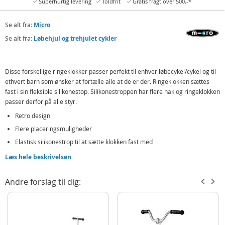
Superhurtig levering
Toldfrit
Gratis fragt over 500,-*
Se alt fra:
Micro
Se alt fra:
Løbehjul og trehjulet cykler
Disse forskellige ringeklokker passer perfekt til enhver løbecykel/cykel og til
ethvert barn som ønsker at fortælle alle at de er der. Ringeklokken sættes
fast i sin fleksible silikonestop. Silikonestroppen har flere hak og ringeklokken
passer derfor på alle styr.
Retro design
Flere placeringsmuligheder
Elastisk silikonestrop til at sætte klokken fast med
Tryk ned på knappen på siden og slip for at ringe
Læs hele beskrivelsen
Indeholder:
Andre forslag til dig:
Micro Bell Pink - ringeklokke til løbehjul
Detaljer:
Farve: pink