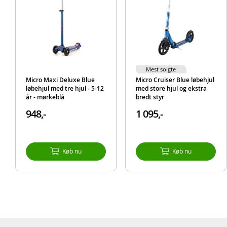
Mest solgte
Micro Maxi Deluxe Blue
Micro Cruiser Blue løbehjul
løbehjul med tre hjul - 5-12
med store hjul og ekstra
år - mørkeblå
bredt styr
948,-
1 095,-
Køb nu
Køb nu