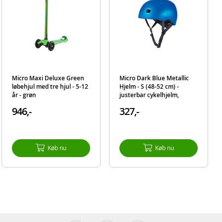
Micro Maxi Deluxe Green
Micro Dark Blue Metallic
løbehjul med tre hjul - 5-12
Hjelm - S (48-52 cm) -
år - grøn
justerbar cykelhjelm,
mørkeblå med LED-lys
946,-
327,-
Køb nu
Køb nu