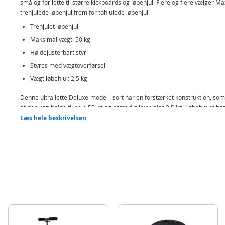
små og for lette til større kickboards og løbehjul. Flere og flere vælger Ma
trehjulede løbehjul frem for tohjulede løbehjul.
Trehjulet løbehjul
Maksimal vægt: 50 kg
Højdejusterbart styr
Styres med vægtoverførsel
Vægt løbehjul: 2,5 kg
Denne ultra lette Deluxe-model i sort har en forstærket konstruktion, som
at den kan holde til hele 50 kg og samtidig kun vejer 2,5 kg. Løbehjulet har
gummieret logo i orange på brættet, som giver bedre friktion, og det styr
Læs hele beskrivelsen
med vægtoverførsel. Styret kan justeres i højden og kan også tages af til
opbevaring og transport.
Indeholder:
Micro Maxi Deluxe løbehjul med 3 hjul
Detaljer:
Styrhøjde: 67-91 cm
Vægt: 2,5 kg
Maksimalvægt børn: 50 kg