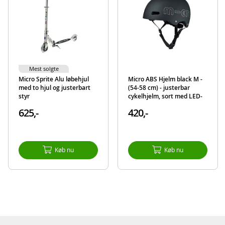
Hjulstørrelse: 120/80 mm
Farve: Sort
Alder: fra 5-12 år
Produktdetaljer
Model
MMD020
Mest solgte
EAN
7640108560728
Micro Sprite Alu løbehjul
Micro ABS Hjelm black M -
med to hjul og justerbart
(54-58 cm) - justerbar
styr
cykelhjelm, sort med LED-
Mærke
Micro
lys
625,-
420,-
Køb nu
Køb nu