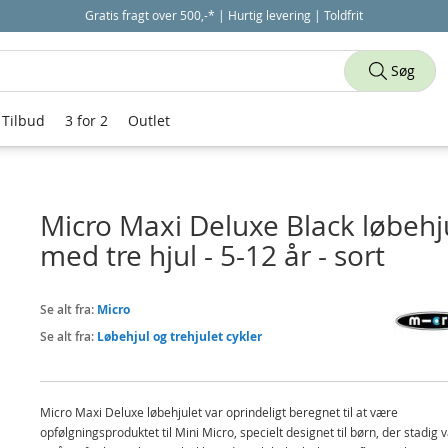
Gratis fragt over 500,-* | Hurtig levering | Toldfrit
Søg
Tilbud
3 for 2
Outlet
Micro Maxi Deluxe Black løbehj
med tre hjul - 5-12 år - sort
Se alt fra:
Micro
Se alt fra:
Løbehjul og trehjulet cykler
Micro Maxi Deluxe løbehjulet var oprindeligt beregnet til at være
opfølgningsproduktet til Mini Micro, specielt designet til børn, der stadig v