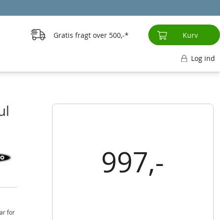
Gratis fragt over
500,-
Kurv
Log ind
ul
997,-
ar for