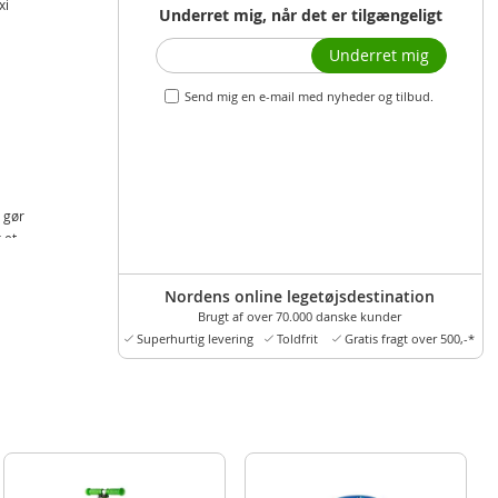
xi
Underret mig, når det er tilgængeligt
Underret mig
Send mig en e-mail med nyheder og tilbud.
 gør
 et
es
Nordens online legetøjsdestination
Brugt af over 70.000 danske kunder
Superhurtig levering
Toldfrit
Gratis fragt over 500,-*