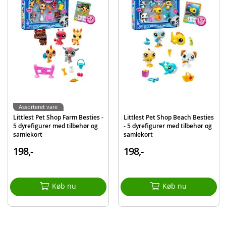
Model
F8702
EAN
5010996200693
Mærke
My Little Pony
Assorteret vare
Littlest Pet Shop Farm Besties -
Littlest Pet Shop Beach Besties
5 dyrefigurer med tilbehør og
- 5 dyrefigurer med tilbehør og
samlekort
samlekort
198,-
198,-
Køb nu
Køb nu