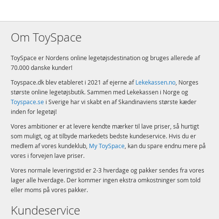
Om ToySpace
ToySpace er Nordens online legetøjsdestination og bruges allerede af
70.000 danske kunder!
Toyspace.dk blev etableret i 2021 af ejerne af
Lekekassen.no
, Norges
største online legetøjsbutik. Sammen med Lekekassen i Norge og
Toyspace.se
i Sverige har vi skabt en af Skandinaviens største kæder
inden for legetøj!
Vores ambitioner er at levere kendte mærker til lave priser, så hurtigt
som muligt, og at tilbyde markedets bedste kundeservice. Hvis du er
medlem af vores kundeklub,
My ToySpace
, kan du spare endnu mere på
vores i forvejen lave priser.
Vores normale leveringstid er 2-3 hverdage og pakker sendes fra vores
lager alle hverdage. Der kommer ingen ekstra omkostninger som told
eller moms på vores pakker.
Kundeservice