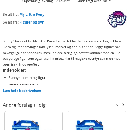
Superhurtig levering
Toldfrit
Gratis fragt over 500,-*
Se alt fra:
My Little Pony
Se alt fra:
Figurer og dyr
Sunny Starscout fra My Little Pony figursettet har fået en ny ven i dragen Blaize.
De to figurer har vinger som lyser i mørket og flot, blødt hår. Begge figurer har
bevægelige ben for endnu mere indlevelsesrig leg. Sættet kommer med en lille
babydrage figur som også lyser i mørket, klar til magiske eventyr sammen med
børn fra 4 år og opefter.
Indeholder:
Sunny enhjørning-figur
Blaize drage-figur
Læs hele beskrivelsen
Sparky mini-drage figur
Detaljer:
Andre forslag til dig:
Mål figurer: 3,5-8,5 cm
Alder: fra 4 år
Produktdetaljer