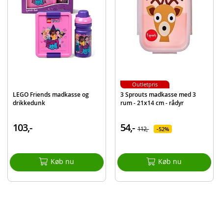
Materiale: Tritan
Volumen: 480 ml
Alder: Fra 4 år
Det anbefales ikke at vaske drikkedunken i opvaskemaskine.
Produktdetaljer
Model
74596
Outletpris
EAN
8412497745968
LEGO Friends madkasse og
3 Sprouts madkasse med 3
drikkedunk
rum - 21x14 cm - rådyr
Mærke
Paw Patrol
103,-
54,-
112,-
52%
Køb nu
Køb nu