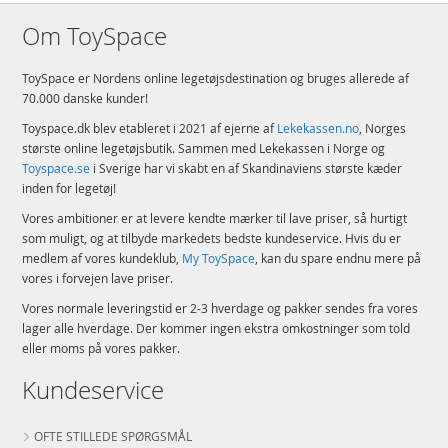
Om ToySpace
ToySpace er Nordens online legetøjsdestination og bruges allerede af
70.000 danske kunder!
Toyspace.dk blev etableret i 2021 af ejerne af
Lekekassen.no
, Norges
største online legetøjsbutik. Sammen med Lekekassen i Norge og
Toyspace.se
i Sverige har vi skabt en af Skandinaviens største kæder
inden for legetøj!
Vores ambitioner er at levere kendte mærker til lave priser, så hurtigt
som muligt, og at tilbyde markedets bedste kundeservice. Hvis du er
medlem af vores kundeklub,
My ToySpace
, kan du spare endnu mere på
vores i forvejen lave priser.
Vores normale leveringstid er 2-3 hverdage og pakker sendes fra vores
lager alle hverdage. Der kommer ingen ekstra omkostninger som told
eller moms på vores pakker.
Kundeservice
OFTE STILLEDE SPØRGSMÅL