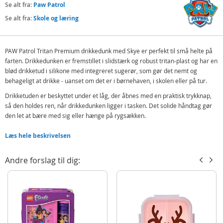
Se alt fra:
Paw Patrol
Se alt fra:
Skole og læring
PAW Patrol Tritan Premium drikkedunk med Skye er perfekt til små helte på
farten. Drikkedunken er fremstillet i slidstærk og robust tritan-plast og har en
blød drikketud i silikone med integreret sugerør, som gør det nemt og
behageligt at drikke - uanset om det er i børnehaven, i skolen eller på tur.
Drikketuden er beskyttet under et låg, der åbnes med en praktisk trykknap,
så den holdes ren, når drikkedunken ligger i tasken. Det solide håndtag gør
den let at bære med sig eller hænge på rygsækken.
Tritan er en af de reneste og stærkeste plasttyper, der anvendes i
Læs hele beskrivelsen
drikkeprodukter. Materialet er BPA-frit og frit for hormonforstyrrende stoffer
som østrogene og androgene forbindelser. Det kan ikke knuses ved normal
Andre forslag til dig:
brug og forbliver klart og gennemsigtigt over tid - selv ved hyppig brug.
Drikkedunken findes også med flere populære motiver.
Indeholder:
PAW Patrol Skye drikkedunk
Detaljer: