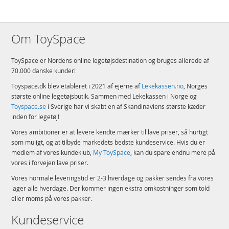
Om ToySpace
ToySpace er Nordens online legetøjsdestination og bruges allerede af
70.000 danske kunder!
Toyspace.dk blev etableret i 2021 af ejerne af
Lekekassen.no
, Norges
største online legetøjsbutik. Sammen med Lekekassen i Norge og
Toyspace.se
i Sverige har vi skabt en af Skandinaviens største kæder
inden for legetøj!
Vores ambitioner er at levere kendte mærker til lave priser, så hurtigt
som muligt, og at tilbyde markedets bedste kundeservice. Hvis du er
medlem af vores kundeklub,
My ToySpace
, kan du spare endnu mere på
vores i forvejen lave priser.
Vores normale leveringstid er 2-3 hverdage og pakker sendes fra vores
lager alle hverdage. Der kommer ingen ekstra omkostninger som told
eller moms på vores pakker.
Kundeservice