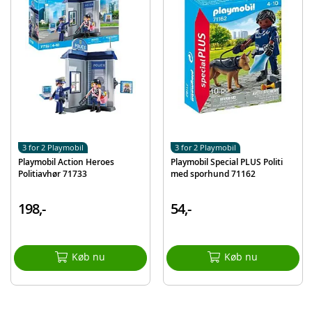
Produktdetaljer
Model
71808
EAN
4008789718082
Mærke
Playmobil
3 for 2 Playmobil
3 for 2 Playmobil
Playmobil Action Heroes
Playmobil Special PLUS Politi
Politiavhør 71733
med sporhund 71162
198,-
54,-
Køb nu
Køb nu