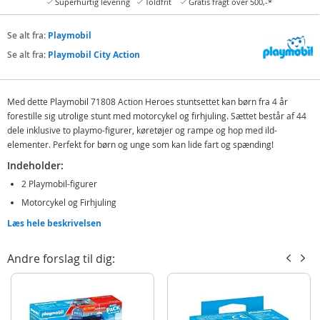
Superhurtig levering
Toldfrit
Gratis fragt over 500,-*
Se alt fra:
Playmobil
Se alt fra:
Playmobil City Action
Med dette Playmobil 71808 Action Heroes stuntsettet kan børn fra 4 år
forestille sig utrolige stunt med motorcykel og firhjuling. Sættet består af 44
dele inklusive to playmo-figurer, køretøjer og rampe og hop med ild-
elementer. Perfekt for børn og unge som kan lide fart og spænding!
Indeholder:
2 Playmobil-figurer
Motorcykel og Firhjuling
Rampe og stuntvæg med ild-elementer
Læs hele beskrivelsen
Tilbehør
Andre forslag til dig:
Detaljer:
Mål: 7,5 cm
Alder: fra 4 år