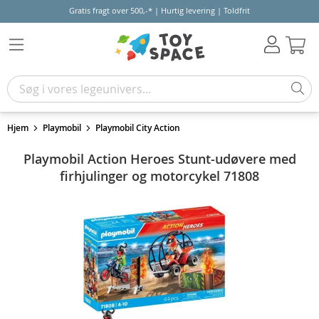
Gratis fragt over 500,-* | Hurtig levering | Toldfrit
Kur
Hjem
Playmobil
Playmobil City Action
Playmobil Action Heroes Stunt-udøvere med
firhjulinger og motorcykel 71808