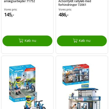
anlægsarbejder 71752
Actionfyldt rallyløb med
forhindringer 72061
Vores pris:
Vores pris:
145,-
486,-
Køb nu
Køb nu