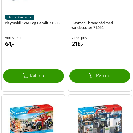
3 for 2 Playmobil
Playmobil SWAT og Bandit 71505
Playmobil brandbåd med
vandscooter 71464
Vores pris:
Vores pris:
64,-
218,-
Køb nu
Køb nu