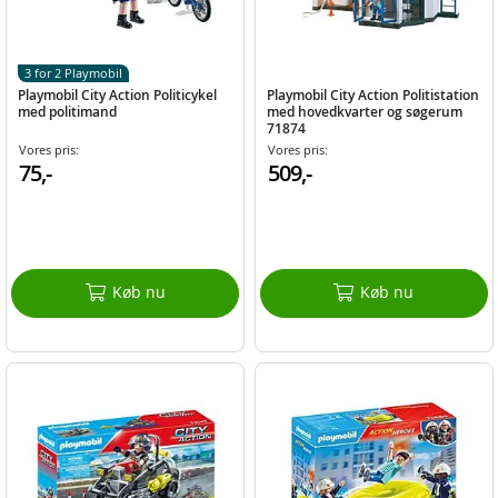
3 for 2 Playmobil
Playmobil City Action Politicykel
Playmobil City Action Politistation
med politimand
med hovedkvarter og søgerum
71874
Vores pris:
Vores pris:
75,-
509,-
Køb nu
Køb nu