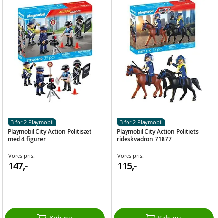
3 for 2 Playmobil
3 for 2 Playmobil
Playmobil City Action Politisæt
Playmobil City Action Politiets
med 4 figurer
rideskvadron 71877
Vores pris:
Vores pris:
147,-
115,-
Køb nu
Køb nu