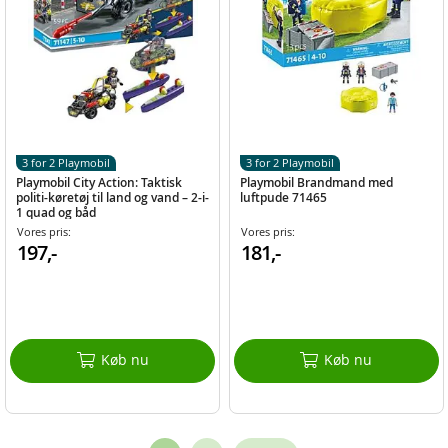
3 for 2 Playmobil
3 for 2 Playmobil
Playmobil City Action: Taktisk
Playmobil Brandmand med
politi-køretøj til land og vand – 2-i-
luftpude 71465
1 quad og båd
Vores pris:
Vores pris:
197,-
181,-
Køb nu
Køb nu
Page