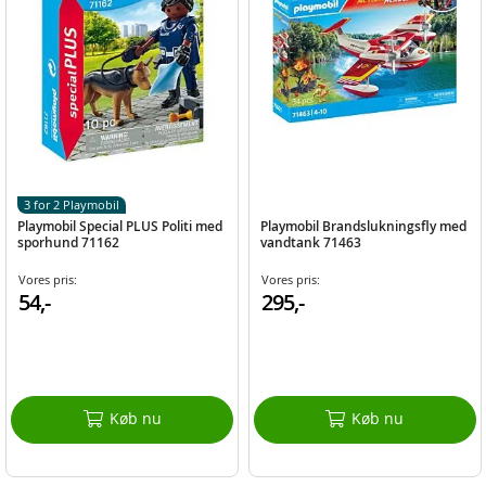
3 for 2 Playmobil
Playmobil Special PLUS Politi med
Playmobil Brandslukningsfly med
sporhund 71162
vandtank 71463
Vores pris:
Vores pris:
54,-
295,-
Køb nu
Køb nu