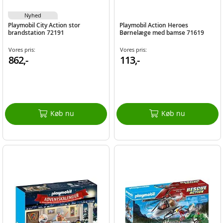
Nyhed
Playmobil City Action stor
Playmobil Action Heroes
brandstation 72191
Børnelæge med bamse 71619
Vores pris:
Vores pris:
862,-
113,-
Køb nu
Køb nu