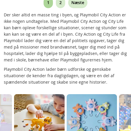
You're
Page
1
2
Næste
currently
Der sker altid en masse ting i byen, og Playmobil City Action er
reading
ikke nogen undtagelse. Med Playmobil City Action og City Life
kan børn opleve forskellige situationer, scener og stunder som
page
kan kan se og være en del af i byen. City Action og City Life fra
Playmobil lader dig være en del af politiets opgaver, tager dig
med på missioner med brandvæsnet, tager dig med ind på
hospitalet, lader dig hjælpe til på byggepladsen, eller tager dig
med i skole, børnehave eller Playmobil figurernes hjem.
Playmobil City Action lader børn udforske og genskabe
situationer de kender fra dagligdagen, og være en del af
spændende situationer og skabe sine egne historier.