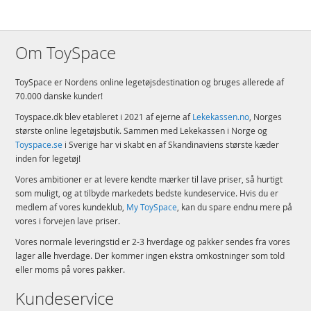
Om ToySpace
ToySpace er Nordens online legetøjsdestination og bruges allerede af
70.000 danske kunder!
Toyspace.dk blev etableret i 2021 af ejerne af
Lekekassen.no
, Norges
største online legetøjsbutik. Sammen med Lekekassen i Norge og
Toyspace.se
i Sverige har vi skabt en af Skandinaviens største kæder
inden for legetøj!
Vores ambitioner er at levere kendte mærker til lave priser, så hurtigt
som muligt, og at tilbyde markedets bedste kundeservice. Hvis du er
medlem af vores kundeklub,
My ToySpace
, kan du spare endnu mere på
vores i forvejen lave priser.
Vores normale leveringstid er 2-3 hverdage og pakker sendes fra vores
lager alle hverdage. Der kommer ingen ekstra omkostninger som told
eller moms på vores pakker.
Kundeservice