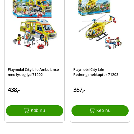
Detaljer:
Antal dele: 282
Alder: fra 4 år
Produktdetaljer
Model
71327
EAN
4008789713278
Mærke
Playmobil
Playmobil City Life Ambulance
Playmobil City Life
med lys og lyd 71202
Redningshelikopter 71203
438,-
357,-
Køb nu
Køb nu