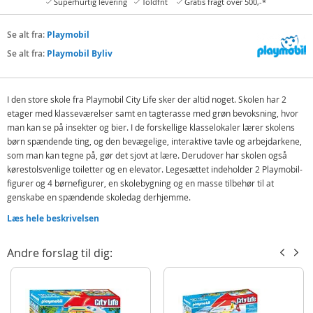
Superhurtig levering
Toldfrit
Gratis fragt over 500,-*
Se alt fra:
Playmobil
Se alt fra:
Playmobil Byliv
I den store skole fra Playmobil City Life sker der altid noget. Skolen har 2
etager med klasseværelser samt en tagterasse med grøn bevoksning, hvor
man kan se på insekter og bier. I de forskellige klasselokaler lærer skolens
børn spændende ting, og den bevægelige, interaktive tavle og arbejdarkene,
som man kan tegne på, gør det sjovt at lære. Derudover har skolen også
kørestolsvenlige toiletter og en elevator. Legesættet indeholder 2 Playmobil-
figurer og 4 børnefigurer, en skolebygning og en masse tilbehør til at
genskabe en spændende skoledag derhjemme.
Indeholder:
Læs hele beskrivelsen
Playmobil City Life Stor skole
Andre forslag til dig:
2 Playmobil-figurer, 4 børnefigurer
Hund
Og meget mere