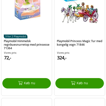
3 for 2 Playmobil
Playmobil Himmelsk
Playmobil Princess Magic Tur med
regnbuesnurretop med prinsesse
kongelig vogn 71846
71364
Vores pris:
Vores pris:
72,-
324,-
Køb nu
Køb nu