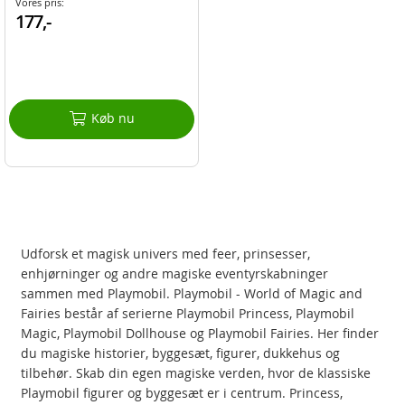
Vores pris:
177,-
Køb nu
Udforsk et magisk univers med feer, prinsesser,
enhjørninger og andre magiske eventyrskabninger
sammen med Playmobil. Playmobil - World of Magic and
Fairies består af serierne Playmobil Princess, Playmobil
Magic, Playmobil Dollhouse og Playmobil Fairies. Her finder
du magiske historier, byggesæt, figurer, dukkehus og
tilbehør. Skab din egen magiske verden, hvor de klassiske
Playmobil figurer og byggesæt er i centrum. Princess,