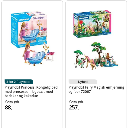
3 for 2 Playmobil
Nyhed
Playmobil Princess: Kongelig bad
Playmobil Fairy Magisk enhjørning
med prinsesse – legesæt med
og feer 72067
badekar og kakadue
Vores pris:
Vores pris:
88,-
257,-