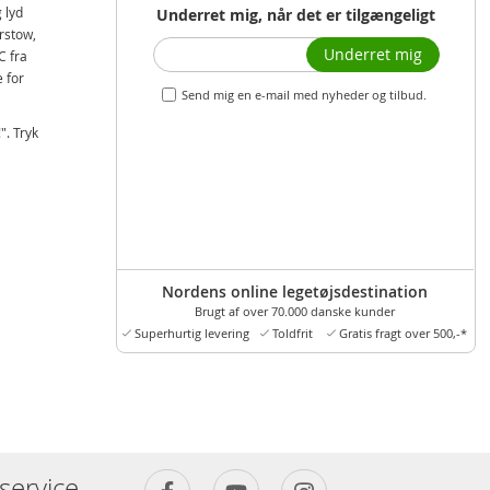
 lyd
Underret mig, når det er tilgængeligt
rstow,
Underret mig
C fra
 for
Send mig en e-mail med nyheder og tilbud.
". Tryk
Nordens online legetøjsdestination
Brugt af over 70.000 danske kunder
Superhurtig levering
Toldfrit
Gratis fragt over 500,-*
service