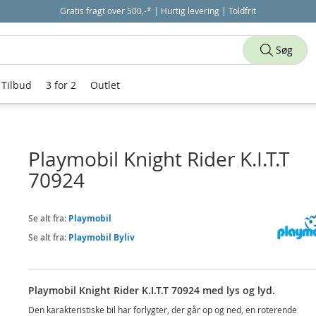
Gratis fragt over 500,-* | Hurtig levering | Toldfrit
Søg
Tilbud
3 for 2
Outlet
Playmobil Knight Rider K.I.T.T
70924
Se alt fra:
Playmobil
Se alt fra:
Playmobil Byliv
Playmobil Knight Rider K.I.T.T 70924 med lys og lyd.
Den karakteristiske bil har forlygter, der går op og ned, en roterende