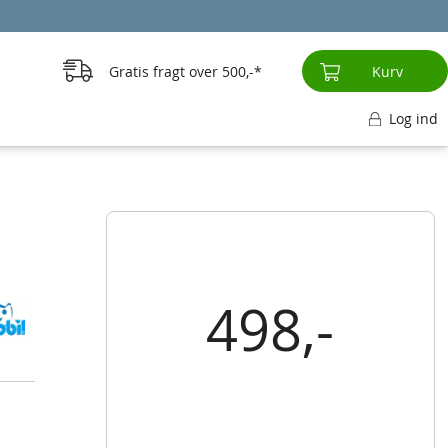
Gratis fragt over
500,-
Kurv
Log ind
498,-