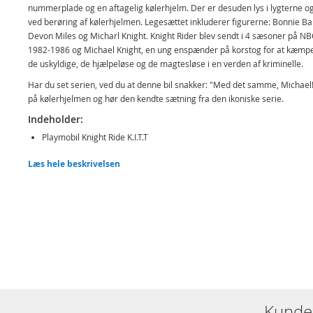
nummerplade og en aftagelig kølerhjelm. Der er desuden lys i lygterne og
ved berøring af kølerhjelmen. Legesættet inkluderer figurerne: Bonnie Ba
Devon Miles og Micharl Knight. Knight Rider blev sendt i 4 sæsoner på NB
1982-1986 og Michael Knight, en ung enspænder på korstog for at kæmpe
de uskyldige, de hjælpeløse og de magtesløse i en verden af kriminelle.
Har du set serien, ved du at denne bil snakker: "Med det samme, Michael!
på kølerhjelmen og hør den kendte sætning fra den ikoniske serie.
Indeholder:
Playmobil Knight Ride K.I.T.T
3 figurer
Læs hele beskrivelsen
Skrivebord
Kontorstol
Værktøj
Kamera
Telefon
Og meget mere
Detaljer:
Kunde
Antal dele: 53