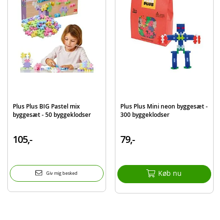
Alder: fra 5 år
Produktdetaljer
Model
4332
EAN
5710409110419
Mærke
Plus Plus
Plus Plus BIG Pastel mix
Plus Plus Mini neon byggesæt -
byggesæt - 50 byggeklodser
300 byggeklodser
105,-
79,-
Køb nu
Giv mig besked