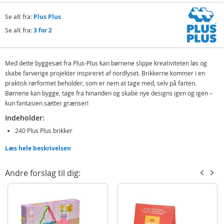
Se alt fra:
Plus Plus
Se alt fra:
3 for 2
Med dette byggesæt fra Plus-Plus kan børnene slippe kreativiteten løs og
skabe farverige projekter inspireret af nordlyset. Brikkerne kommer i en
praktisk rørformet beholder, som er nem at tage med, selv på farten.
Børnene kan bygge, tage fra hinanden og skabe nye designs igen og igen –
kun fantasien sætter grænser!
Indeholder:
240 Plus Plus brikker
Instruktioner
Læs hele beskrivelsen
Detaljer:
Andre forslag til dig:
Designet og fremstillet i Danmark
Tåler opvaskemaskine og vaskemaskine
BPA-fri og ftalatfri
Mål: 20 x 12 mm