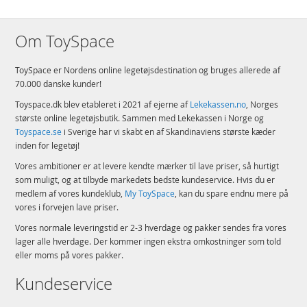
Om ToySpace
ToySpace er Nordens online legetøjsdestination og bruges allerede af
70.000 danske kunder!
Toyspace.dk blev etableret i 2021 af ejerne af
Lekekassen.no
, Norges
største online legetøjsbutik. Sammen med Lekekassen i Norge og
Toyspace.se
i Sverige har vi skabt en af Skandinaviens største kæder
inden for legetøj!
Vores ambitioner er at levere kendte mærker til lave priser, så hurtigt
som muligt, og at tilbyde markedets bedste kundeservice. Hvis du er
medlem af vores kundeklub,
My ToySpace
, kan du spare endnu mere på
vores i forvejen lave priser.
Vores normale leveringstid er 2-3 hverdage og pakker sendes fra vores
lager alle hverdage. Der kommer ingen ekstra omkostninger som told
eller moms på vores pakker.
Kundeservice