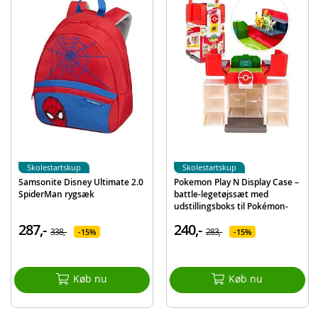
Pokemon Carry Case playset
1 Pokemon-figur
Detaljer:
Mål: 21 x 15,9 x 30,5 cm
Alder: fra 6 år
BEMÆRK: Der medfølger kun én figur, andre figurer sælges separat
Produktdetaljer
Model
PKW0029
Skolestartskup
Skolestartskup
EAN
191726376804
Samsonite Disney Ultimate 2.0
Pokemon Play N Display Case –
SpiderMan rygsæk
battle-legetøjssæt med
Mærke
Pokemon
udstillingsboks til Pokémon-
figurer
287,-
240,-
338,-
283,-
15%
15%
Køb nu
Køb nu