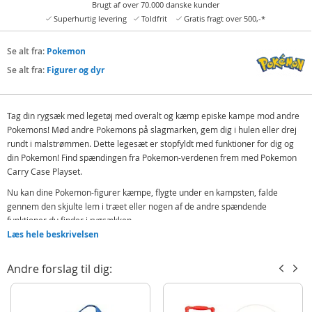
Brugt af over 70.000 danske kunder
Superhurtig levering
Toldfrit
Gratis fragt over 500,-*
Se alt fra:
Pokemon
Se alt fra:
Figurer og dyr
Tag din rygsæk med legetøj med overalt og kæmp episke kampe mod andre
Pokemons! Mød andre Pokemons på slagmarken, gem dig i hulen eller drej
rundt i malstrømmen. Dette legesæt er stopfyldt med funktioner for dig og
din Pokemon! Find spændingen fra Pokemon-verdenen frem med Pokemon
Carry Case Playset.
Nu kan dine Pokemon-figurer kæmpe, flygte under en kampsten, falde
gennem den skjulte lem i træet eller nogen af de andre spændende
funktioner du finder i rygsækken.
Læs hele beskrivelsen
7 forskellige måder at lege på
Legesættet foldes sammen til en praktisk rygsæk når den ikke bruges
Andre forslag til dig:
Passer til figurer som er ca. 5 cm høje
Indeholder: