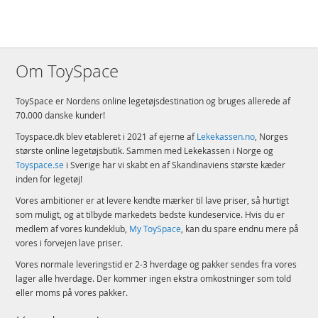
Om ToySpace
ToySpace er Nordens online legetøjsdestination og bruges allerede af
70.000 danske kunder!
Toyspace.dk blev etableret i 2021 af ejerne af
Lekekassen.no
, Norges
største online legetøjsbutik. Sammen med Lekekassen i Norge og
Toyspace.se
i Sverige har vi skabt en af Skandinaviens største kæder
inden for legetøj!
Vores ambitioner er at levere kendte mærker til lave priser, så hurtigt
som muligt, og at tilbyde markedets bedste kundeservice. Hvis du er
medlem af vores kundeklub,
My ToySpace
, kan du spare endnu mere på
vores i forvejen lave priser.
Vores normale leveringstid er 2-3 hverdage og pakker sendes fra vores
lager alle hverdage. Der kommer ingen ekstra omkostninger som told
eller moms på vores pakker.